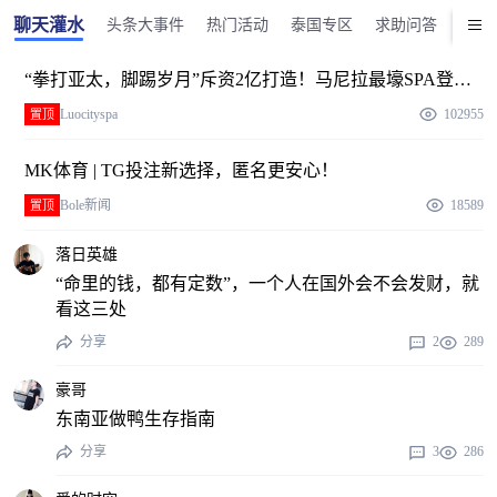
聊天灌水
头条大事件
热门活动
泰国专区
求助问答
美食
“拳打亚太，脚踢岁月”斥资2亿打造！马尼拉最壕SPA登
场！
Luocityspa
102955
置顶
MK体育 | TG投注新选择，匿名更安心！
Bole新闻
18589
置顶
落日英雄
“命里的钱，都有定数”，一个人在国外会不会发财，就
看这三处
分享
2
289
豪哥
东南亚做鸭生存指南
分享
3
286