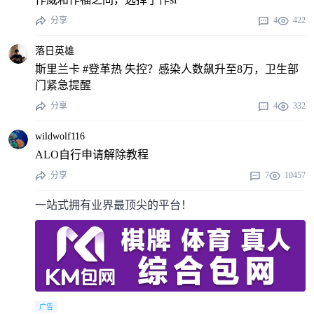
分享
4
422
落日英雄
斯里兰卡 #登革热 失控？感染人数飙升至8万，卫生部
门紧急提醒
分享
4
332
wildwolf116
ALO自行申请解除教程
分享
7
10457
一站式拥有业界最顶尖的平台！
广告