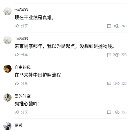
tb45403
现在干业绩是真难。
分享
3
269
tb45403
来柬埔寨那年，我以为是起点，没想到是抛物线。
分享
2
228
自由的风
在马来补中国护照流程
分享
1
127
爱的时空
狗推心酸吟：
分享
1
153
豪哥