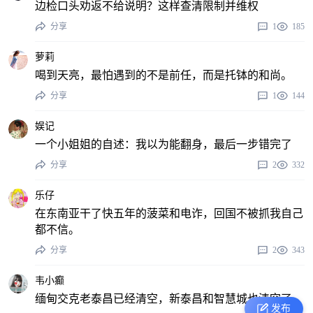
边检口头劝返不给说明？这样查清限制并维权
分享
1
185
萝莉
喝到天亮，最怕遇到的不是前任，而是托钵的和尚。
分享
1
144
娱记
一个小姐姐的自述：我以为能翻身，最后一步错完了
分享
2
332
乐仔
在东南亚干了快五年的菠菜和电诈，回国不被抓我自己
都不信。
分享
2
343
韦小癫
缅甸交克老泰昌已经清空，新泰昌和智慧城也清空了。
发布