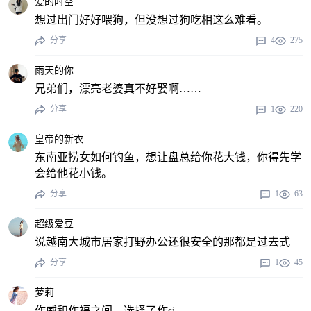
爱的时空
想过出门好好喂狗，但没想过狗吃相这么难看。
分享
4
275
雨天的你
兄弟们，漂亮老婆真不好娶啊……
分享
1
220
皇帝的新衣
东南亚捞女如何钓鱼，想让盘总给你花大钱，你得先学
会给他花小钱。
分享
1
63
超级爱豆
说越南大城市居家打野办公还很安全的那都是过去式
分享
1
45
萝莉
作威和作福之间，选择了作si