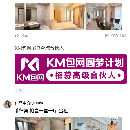
分享
0
2883
KM包网招募全球合伙人！
广告
在菲中介Queena
菲律宾 帕塞一室一厅 出租