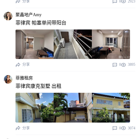
分享
0
2923
聚鑫地产Amy
菲律宾 帕塞单间带阳台
分享
0
3895
菲雅租房
菲律宾康克𡋾墅 出租
分享
0
3074