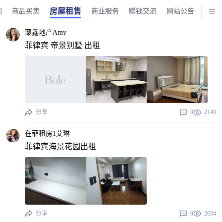
房屋租售
闲
商品买卖
商业服务
赚钱交流
网站公告
版务
聚鑫地产Amy
菲律宾 帝景别墅 出租
分享
0
2140
在菲租房1艾琳
菲律宾海景花园出租
分享
0
2634