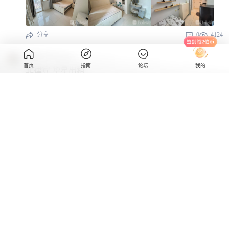
分享
0
4124
在菲中介Queena
首页
指南
论坛
我的
菲律宾 华星出租
分享
0
5409
COCO!
菲律宾 海景花园 单间出租