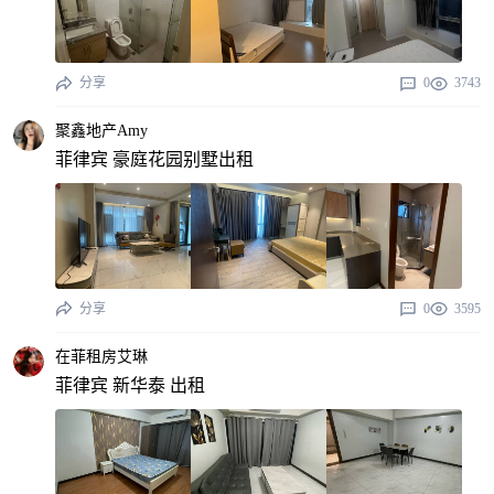
分享
0
3743
聚鑫地产Amy
菲律宾 豪庭花园别墅出租
分享
0
3595
在菲租房艾琳
菲律宾 新华泰 出租