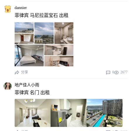
dannier
菲律宾 马尼拉蓝宝石 出租
分享
0
2677
地产佳人小雨
菲律宾 名门 出租