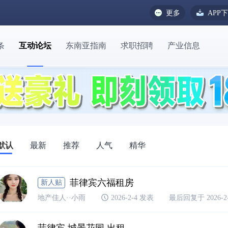
更多
APP
条
互动论坛
东南亚指南
求职招聘
产业信息
默认
最新
推荐
人气
精华
菲律宾六福租房
新人贴
地产佳人··小雨
2026-2-4 发表
最后回复于 2026-2-4
菲律宾 城景花园 出租