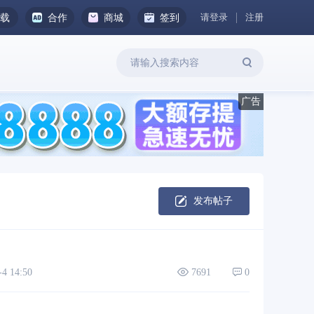
请登录
注册
下载
合作
商城
签到
发布帖子
 14:50
7691
0