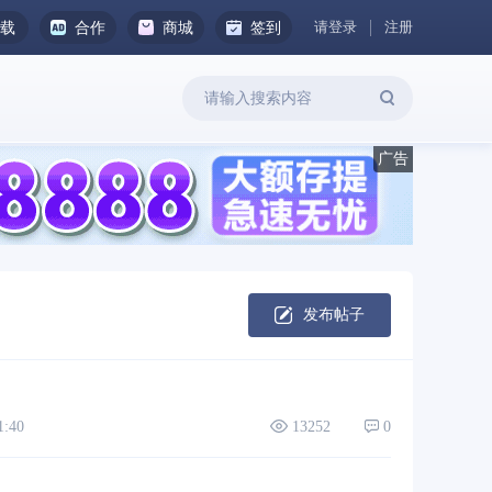
请登录
注册
下载
合作
商城
签到
发布帖子
:40
13252
0