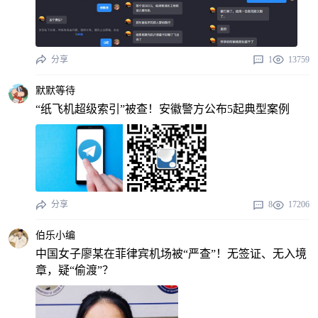
分享
1
13759
默默等待
“纸飞机超级索引”被查！安徽警方公布5起典型案例
分享
8
17206
伯乐小编
中国女子廖某在菲律宾机场被“严查”！无签证、无入境
章，疑“偷渡”？