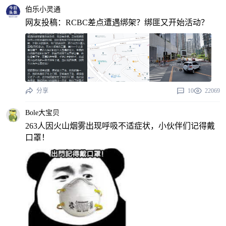
伯乐小灵通
网友投稿：RCBC差点遭遇绑架？绑匪又开始活动？
分享
10
22069
Bole大宝贝
263人因火山烟雾出现呼吸不适症状，小伙伴们记得戴
口罩！