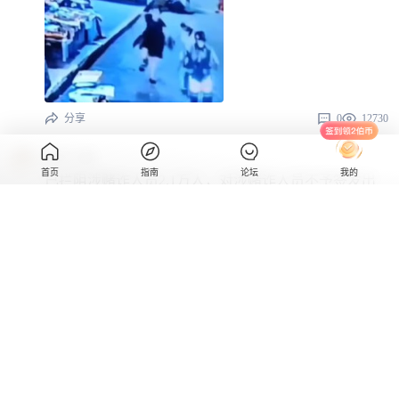
分享
0
12730
伯乐小编
首页
指南
论坛
我的
已拦阻涉赌诈人员2.1万人，对涉赌诈人员不予签发出
入境证件！
分享
0
19798