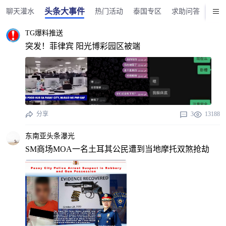
头条大事件
聊天灌水
热门活动
泰国专区
求助问答
美食
TG爆料推送
突发！菲律宾 阳光博彩园区被端
分享
3
13188
东南亚头条瀑光
SM商场MOA一名土耳其公民遭到当地摩托双煞抢劫