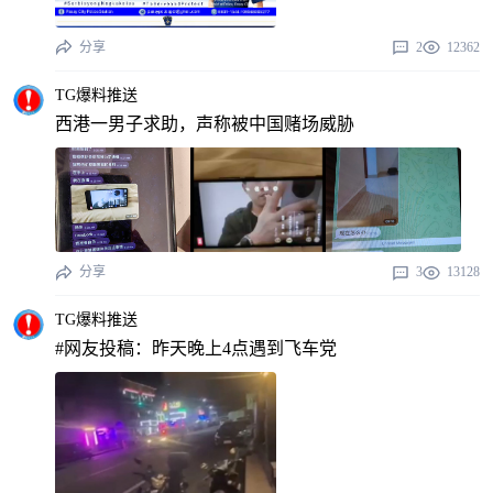
分享
2
12362
TG爆料推送
西港一男子求助，声称被中国赌场威胁
分享
3
13128
TG爆料推送
#网友投稿：昨天晚上4点遇到飞车党