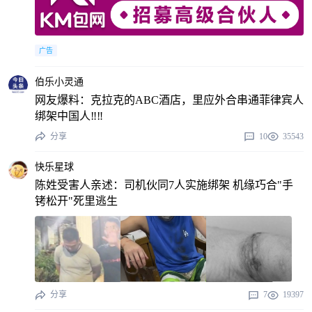
广告
伯乐小灵通
网友爆料：克拉克的ABC酒店，里应外合串通菲律宾人
绑架中国人‼️‼️
分享
10
35543
快乐星球
陈姓受害人亲述：司机伙同7人实施绑架 机缘巧合"手
铐松开"死里逃生
分享
7
19397