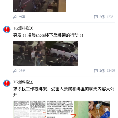
分享
2
12361
TG爆料推送
突发 ! ! 凌晨shore楼下反绑架的行动 ! !
分享
2
13490
TG爆料推送
求职找工作被绑架，受害人亲属和绑匪的聊天内容大公
开