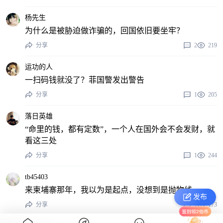
杨先生
为什么是被胁迫做诈骗的，回国依旧要坐牢？
分享
2
219
运功的人
一扫码钱就没了？菲国警发出警告
分享
1
205
落日英雄
“命里的钱，都有定数”，一个人在国外会不会发财，就
看这三处
分享
1
244
tb45403
来柬埔寨那年，我以为是起点，没想到是抛物线。
发布
分享
1
173