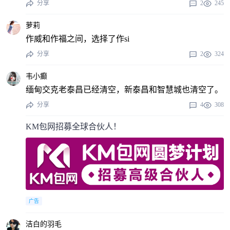
分享
2
245
萝莉
作威和作福之间，选择了作si
分享
2
324
韦小癫
缅甸交克老泰昌已经清空，新泰昌和智慧城也清空了。
分享
4
308
KM包网招募全球合伙人！
广告
洁白的羽毛