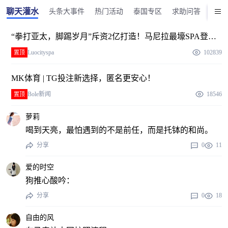
聊天灌水
头条大事件
热门活动
泰国专区
求助问答
美食
“拳打亚太，脚踢岁月”斥资2亿打造！马尼拉最壕SPA登
场！
Luocityspa
102839
置顶
MK体育 | TG投注新选择，匿名更安心！
Bole新闻
18546
置顶
萝莉
喝到天亮，最怕遇到的不是前任，而是托钵的和尚。
分享
0
11
爱的时空
狗推心酸吟：
分享
0
18
自由的风