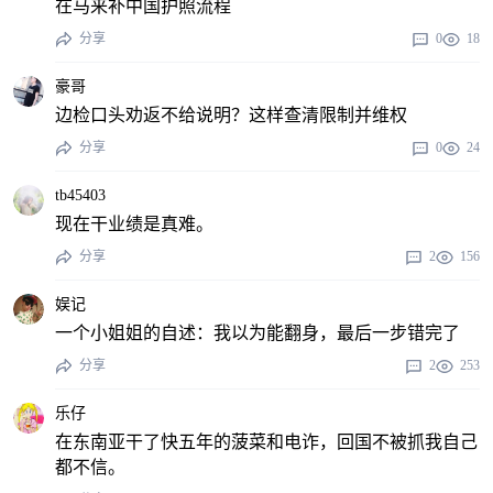
在马来补中国护照流程
分享
0
18
豪哥
边检口头劝返不给说明？这样查清限制并维权
分享
0
24
tb45403
现在干业绩是真难。
分享
2
156
娱记
一个小姐姐的自述：我以为能翻身，最后一步错完了
分享
2
253
乐仔
在东南亚干了快五年的菠菜和电诈，回国不被抓我自己
都不信。