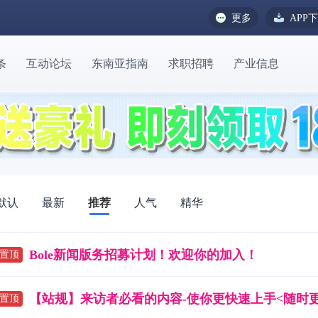
更多
APP
条
互动论坛
东南亚指南
求职招聘
产业信息
默认
最新
推荐
人气
精华
Bole新闻版务招募计划！欢迎你的加入！
置顶
【站规】来访者必看的内容-使你更快速上手<随时更
置顶