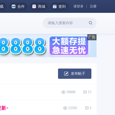
请登录
注册
下载
合作
商城
签到
发布帖子
50006
15
新>
25505
2