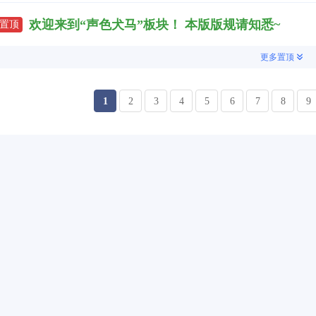
欢迎来到“声色犬马”板块！ 本版版规请知悉~
置顶
更多置顶
1
2
3
4
5
6
7
8
9