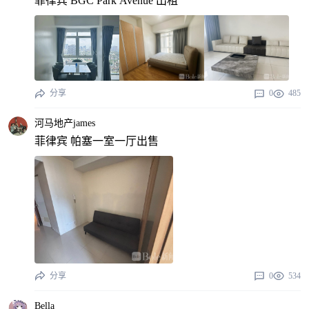
菲律宾 BGC Park Avenue 出租
分享
0
485
河马地产james
菲律宾 帕塞一室一厅出售
分享
0
534
Bella