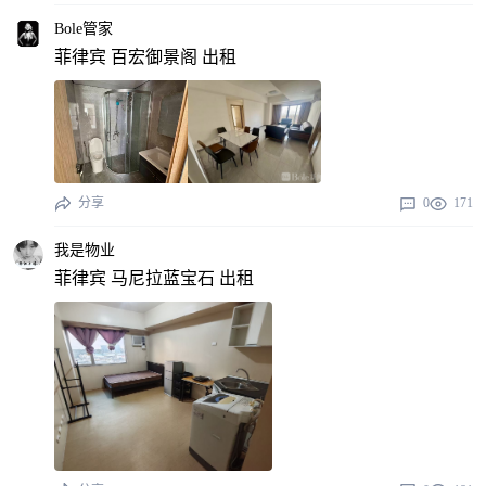
Bole管家
菲律宾 百宏御景阁 出租
分享
0
171
我是物业
菲律宾 马尼拉蓝宝石 出租