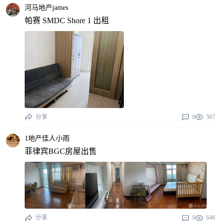
河马地产james
帕赛 SMDC Shore 1 出租
分享
0
507
1地产佳人小雨
菲律宾BGC房屋出售
分享
0
646