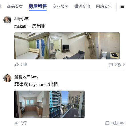
房屋租售
闲
商品买卖
商业服务
赚钱交流
网站公告
版务
July小羊
makati 一房出租
分享
0
9
聚鑫地产Amy
菲律宾 bayshore 2出租
分享
0
102