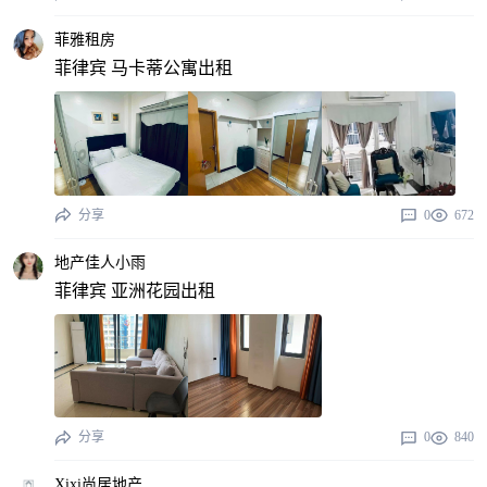
菲雅租房
菲律宾 马卡蒂公寓出租
分享
0
672
地产佳人小雨
菲律宾 亚洲花园出租
分享
0
840
Xixi尚居地产