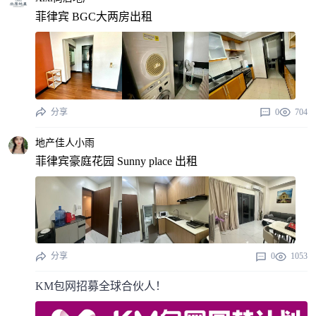
菲律宾 BGC大两房出租
分享
0
704
地产佳人小雨
菲律宾豪庭花园 Sunny place 出租
分享
0
1053
KM包网招募全球合伙人！