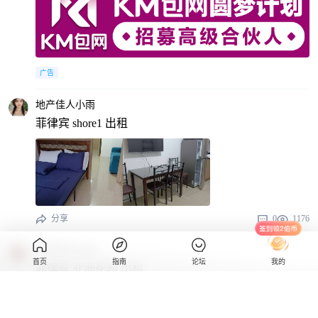
广告
地产佳人小雨
菲律宾 shore1 出租
分享
0
1176
在菲租房艾琳
首页
指南
论坛
我的
菲律宾 亚洲花园 出租