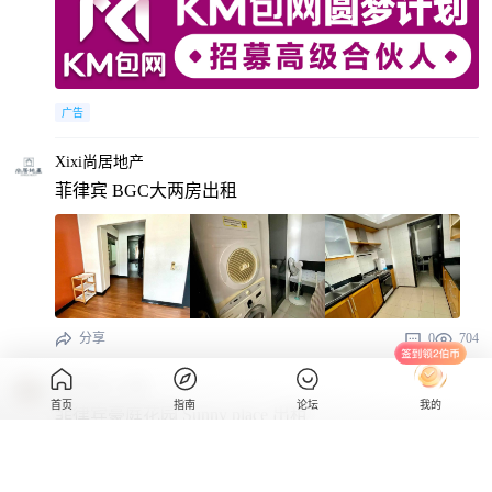
广告
Xixi尚居地产
菲律宾 BGC大两房出租
分享
0
704
地产佳人小雨
首页
指南
论坛
我的
菲律宾豪庭花园 Sunny place 出租