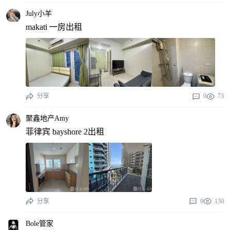
July小羊
makati 一房出租
分享
0
73
聚鑫地产Amy
菲律宾 bayshore 2出租
分享
0
130
Bole管家