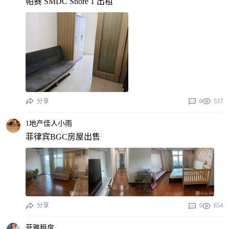
帕赛 SMDC Shore 1 出租
分享
0
537
1地产佳人小雨
菲律宾BGC房屋出售
分享
0
654
菲雅租房