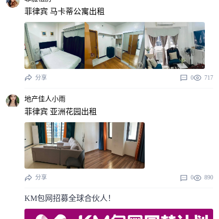
菲律宾 马卡蒂公寓出租
分享
0
717
地产佳人小雨
菲律宾 亚洲花园出租
分享
0
890
KM包网招募全球合伙人！