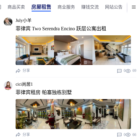
房屋租售
闲
商品买卖
商业服务
赚钱交流
网站公告
版务
July小羊
菲律宾 Two Serendra Encino 跃层公寓出租
分享
0
69
cici尚居1
菲律宾租房 帕塞独栋别墅
分享
0
66