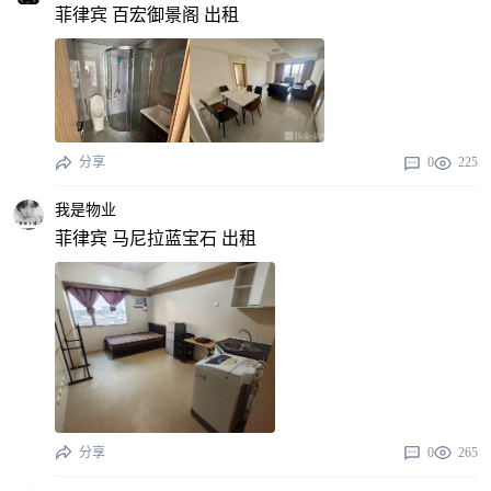
菲律宾 百宏御景阁 出租
分享
0
225
我是物业
菲律宾 马尼拉蓝宝石 出租
分享
0
265