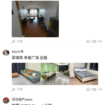
分享
0
492
July小羊
菲律宾 帝景广场 出租
分享
0
459
河马地产james