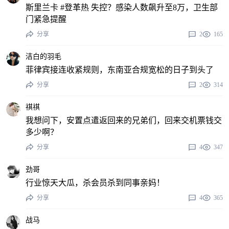
斯里兰卡 #登革热 失控？感染人数飙升至8万，卫生部
门紧急提醒
分享
2
165
洁白的羽毛
菲律宾接连收紧规则，东南亚合规宽松的日子到头了
分享
2
314
祺祺
我想问下，安置点遣返回来的兄弟们，回来交机票钱交
多少啊？
分享
4
347
劲哥
行业惊天大瓜，杀会员杀到同事亲妈！
分享
4
365
战马