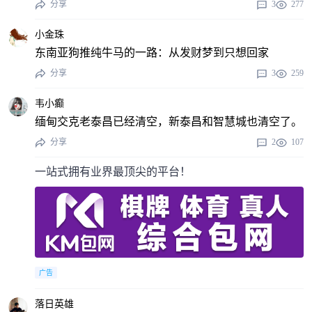
分享
3
277
小金珠
东南亚狗推纯牛马的一路：从发财梦到只想回家
分享
3
259
韦小癫
缅甸交克老泰昌已经清空，新泰昌和智慧城也清空了。
分享
2
107
一站式拥有业界最顶尖的平台！
广告
落日英雄