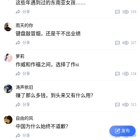
这些年遇到过的东南亚女孩……
分享
3
319
雨天的你
键盘敲冒烟，还是干不出业绩
分享
4
327
萝莉
作威和作福之间，选择了作si
分享
1
134
涛声依旧
赚了那么多钱，到头来又有什么用？
分享
4
515
自由的风
中国为什么始终不道歉？
发布
分享
4
459