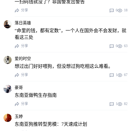
一扫码钱就没了？菲国警发出警告
分享
0
18
落日英雄
“命里的钱，都有定数”，一个人在国外会不会发财，就
看这三处
分享
0
63
爱的时空
想过出门好好喂狗，但没想过狗吃相这么难看。
分享
1
67
豪哥
东南亚做鸭生存指南
分享
1
82
玉婷
东南亚狗推转型男模：7天速成计划