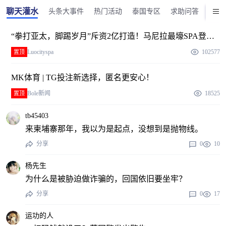
聊天灌水
头条大事件
热门活动
泰国专区
求助问答
美食
“拳打亚太，脚踢岁月”斥资2亿打造！马尼拉最壕SPA登
场！
Luocityspa
102577
置顶
MK体育 | TG投注新选择，匿名更安心！
Bole新闻
18525
置顶
tb45403
来柬埔寨那年，我以为是起点，没想到是抛物线。
分享
0
10
杨先生
为什么是被胁迫做诈骗的，回国依旧要坐牢？
分享
0
17
运功的人