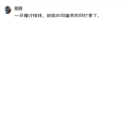
圈圈
一旦赚过快钱，就陷在回痛苦的回忆里了。
分享
4
550
一站式拥有业界最顶尖的平台！
广告
卡路里
一旦赚过快钱，就陷在回痛苦的回忆里了。
分享
4
530
哥只是个传说
缅甸现在风声紧到吓人，金融分析师混不下去咯。