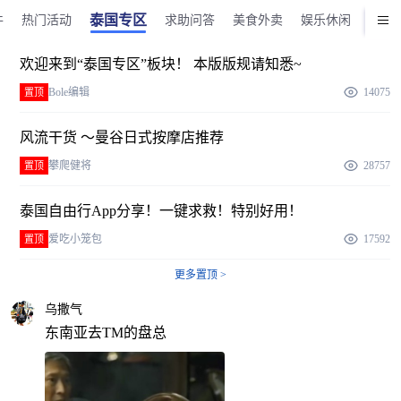
泰国专区
件
热门活动
求助问答
美食外卖
娱乐休闲
商品
欢迎来到“泰国专区”板块！ 本版版规请知悉~
Bole编辑
14075
置顶
风流干货 ～曼谷日式按摩店推荐
攀爬健将
28757
置顶
泰国自由行App分享！一键求救！特别好用！
爱吃小笼包
17592
置顶
更多置顶 >
乌撒气
东南亚去TM的盘总