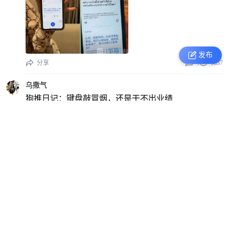
发布
分享
4
1837
乌撒气
狗推日记：键盘敲冒烟，还是干不出业绩
分享
4
1606
五福临门