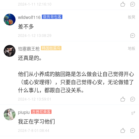
2024-1-11 12:16:10


wildwolf116
宿务背包客
板凳
差不多
2024-1-12 13:08:29

怕塞霸王枪
韩国街菜鸟
地板
还真是的。
他们从小养成的脑回路是怎么做会让自己觉得开心
（或心安理得），只要自己觉得心安，无论做错了
什么事儿，都跟自己没关系。
2024-1-12 13:59:01


piupiu
吉普尼乘客
#
5
我正在学习他们
2024-7-8 01:08:44

