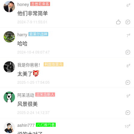
honey
吉普尼乘客
#
6
他们非常简单
2024-7-9 11:55:01


harry
索莱尔战神
#
7
哈哈
2024-10-4 09:07:47

我是你爸爸！
韩国街菜鸟
#
8
太美了
2025-1-25 17:54:05

阿呆活动
吕宋岛新人
#
9
风景很美
2025-2-24 14:12:37

ashin777
八打雁行者
#
10
说的太对了