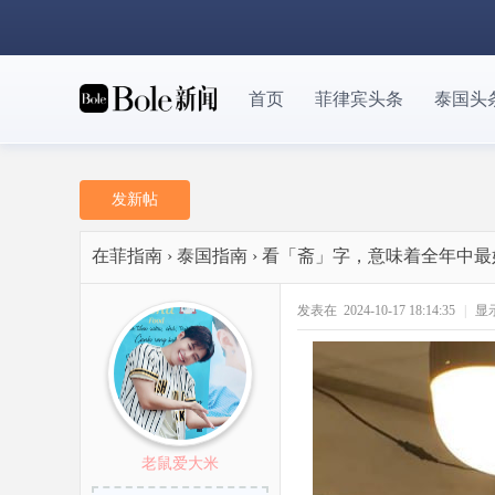
首页
菲律宾头条
泰国头
发新帖
在菲指南
›
泰国指南
›
看「斋」字，意味着全年中最
发表在 2024-10-17 18:14:35
|
显
老鼠爱大米