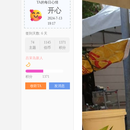
TA的每日心情
开心
2024-7-13
19:17
签到天数: 6 天
74
1145
1371
主题
伯币
积分
吕宋岛新人
积分
1371
收听TA
发消息