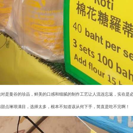
绝对是曼谷的珍品，鲜美的口感和细腻的制作工艺让人流连忘返，实在是
与甜点琳琅满目，选择太多，根本不知道该从何下手，简直是吃不完啊！