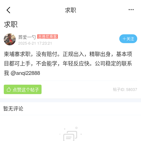
求职

求职
葬爱一勺
吉普尼乘客
关注

2025-6-21 17:23:21
柬埔寨求职，没有赔付。正规出入，精聊出身，基本项
目都可上手，不会能学，年轻反应快。公司稳定的联系
我 @anqi22888
点赞这个帖子
帖子ID: 58037

暂无评论
