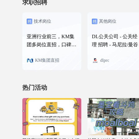
求职招聘
技术岗位
其他岗位
聘
聘
亚洲行业前三，KM集
DL公关公司 - 公关经
团多岗位直招，口碑优
理 招聘 - 马尼拉/曼谷
秀
KM集团直招
dlprc
热门活动