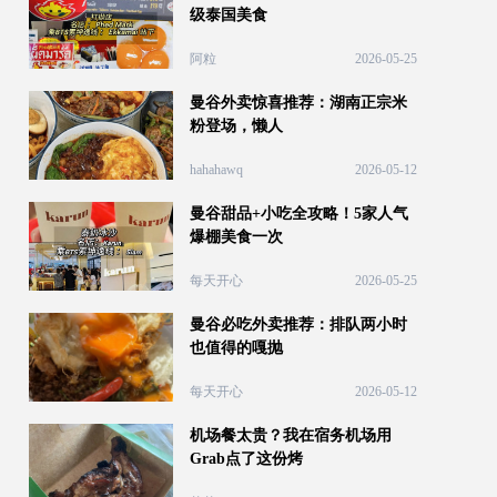
级泰国美食
阿粒
2026-05-25
曼谷外卖惊喜推荐：湖南正宗米
粉登场，懒人
hahahawq
2026-05-12
曼谷甜品+小吃全攻略！5家人气
爆棚美食一次
每天开心
2026-05-25
曼谷必吃外卖推荐：排队两小时
也值得的嘎抛
每天开心
2026-05-12
机场餐太贵？我在宿务机场用
Grab点了这份烤