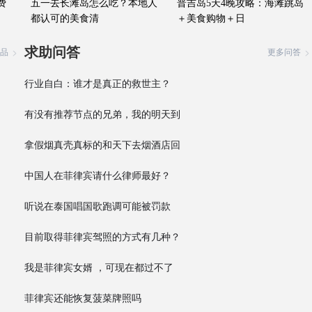
费
五一去长滩岛怎么吃？本地人
普吉岛5天4晚攻略：海滩跳岛
都认可的美食清
＋美食购物＋日
求助问答
品
更多问答
行业自白：谁才是真正的救世主？
有没有推荐节点的兄弟，我的明天到
期就登不上了
拿假烟真壳真标的和天下去烟酒店回
收有没有搞头？
中国人在菲律宾请什么律师最好？
听说在泰国唱国歌跑调可能被罚款
2000美元并监禁2年？
目前取得菲律宾驾照的方式有几种？
我是菲律宾女婿 ，可现在都过不了
海关！怎么办？
菲律宾还能恢复菠菜牌照吗