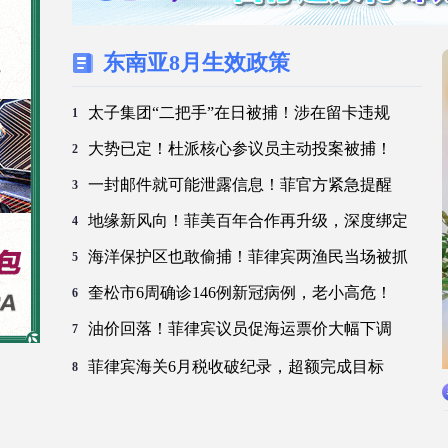
东南亚8月生效政策
太子集团“二把手”在日被捕！涉在留卡违规
1
大势已定！杜派核心参议员主动投案被捕！
2
一封邮件就可能泄露信息！菲官方紧急提醒
3
地缘新风向！菲美百年合作再升级，深度绑定
4
海洋保护区也敢偷捕！菲律宾两渔民当场被抓
5
奎松市6周确诊146例新冠病例，老小高危！
6
油价回落！菲律宾议员促海运票价大幅下调
7
菲律宾海关6月税收破纪录，超额完成目标
8