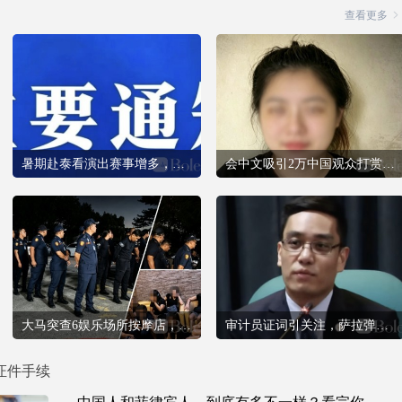
查看更多
泰国艳遇日记
境外涉诈“回流人员”审讯难度分析
监狱服刑人员长期隔离异性是否会产生互间情
一次探探约炮经历，让我总结了菲律宾约炮避
证件手续