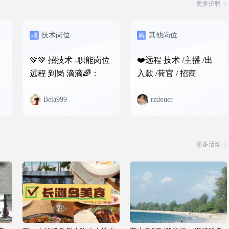
更多招聘
技术岗位
其他岗位
聘
聘
💚💚 招技术 -职能岗位
❤️远程 技术 /主播 /出
远程 到岗 滴滴🌈：
入款 /荷官 / 招商
Bela999
rzdouer
更多活动