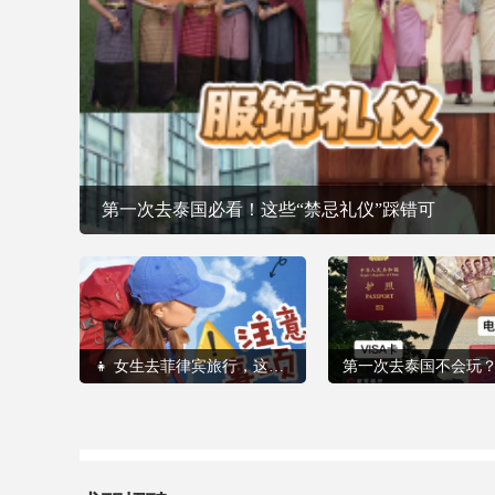
第一次去泰国必看！这些“禁忌礼仪”踩错可
👧 女生去菲律宾旅行，这些安全提醒一定要