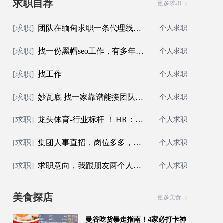
求职自荐
更多求职
[求职]
团队在缅甸求职一条代理线，人员年纪平均二
个人求职
[求职]
找一份黑帽seo工作，有多年管理经验
个人求职
[求职]
找工作
个人求职
[求职]
妙瓦底 找一家靠谱能接团队赔付的公司
个人求职
[求职]
龙头体育-行业标杆 ！ HR：@mafox8 泰/柬/
个人求职
[求职]
集团人事直招，岗位多多，咨询 / 招猎头合
个人求职
[求职]
求职意向，我跟朋友两个人在其他公司出来的
个人求职
美食探店
更多美食
曼谷吃货暴走指南！4家必打卡神