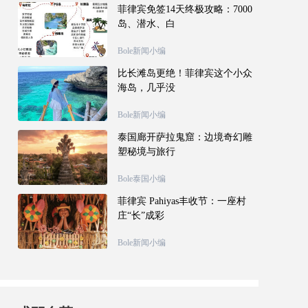
菲律宾免签14天终极攻略：7000
岛、潜水、白
Bole新闻小编
比长滩岛更绝！菲律宾这个小众
海岛，几乎没
Bole新闻小编
泰国廊开萨拉鬼窟：边境奇幻雕
塑秘境与旅行
Bole泰国小编
菲律宾 Pahiyas丰收节：一座村
庄“长”成彩
Bole新闻小编