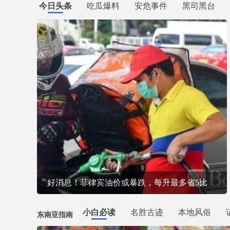
今日头条
吃瓜爆料
安危事件
黑司黑台
在菲8年没回国了:回去一趟感慨良多
小白必读
名胜古迹
本地风俗
东南亚指南