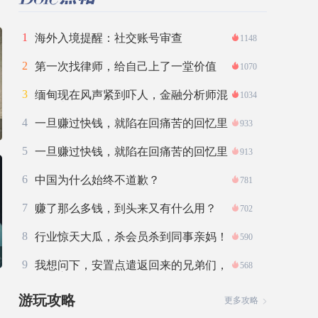
1
海外入境提醒：社交账号审查
1148
2
第一次找律师，给自己上了一堂价值
1070
6200元的
3
缅甸现在风声紧到吓人，金融分析师混
1034
不下去
4
一旦赚过快钱，就陷在回痛苦的回忆里
933
了。
5
一旦赚过快钱，就陷在回痛苦的回忆里
913
了。
6
中国为什么始终不道歉？
781
7
赚了那么多钱，到头来又有什么用？
702
8
行业惊天大瓜，杀会员杀到同事亲妈！
590
9
我想问下，安置点遣返回来的兄弟们，
568
回来交
游玩攻略
更多攻略