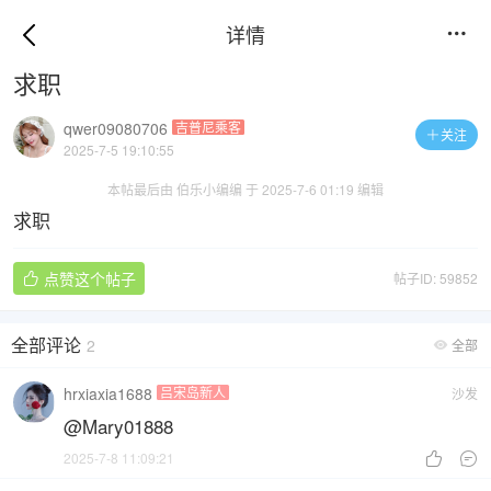
详情

求职
qwer09080706
吉普尼乘客
关注

2025-7-5 19:10:55
本帖最后由 伯乐小编编 于 2025-7-6 01:19 编辑
求职
点赞这个帖子
帖子ID: 59852

全部评论
2
全部

hrxiaxia1688
吕宋岛新人
沙发
@Mary01888
2025-7-8 11:09:21

