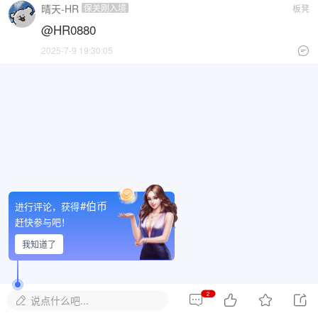
晴天-HR
保关刚入境
板凳
@HR0880
2025-7-9 19:30:05

#伯币
进行评论，获得
赶快参与吧！
我知道了
2




说点什么吧...
