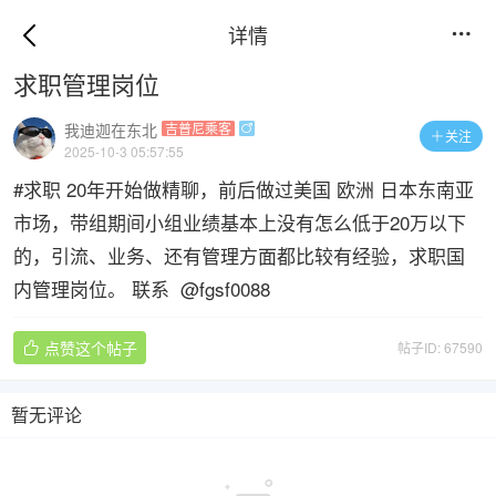
详情

求职管理岗位
我迪迦在东北
吉普尼乘客

关注

2025-10-3 05:57:55
#求职 20年开始做精聊，前后做过美国 欧洲 日本东南亚
市场，带组期间小组业绩基本上没有怎么低于20万以下
的，引流、业务、还有管理方面都比较有经验，求职国
内管理岗位。 联系 @fgsf0088
点赞这个帖子
帖子ID: 67590

暂无评论