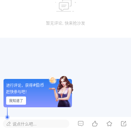

暂无评论, 快来抢沙发
#伯币
进行评论，获得
赶快参与吧！
我知道了




说点什么吧...
