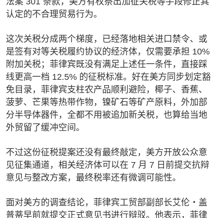
法案 301 条款，美方有权祭出加征关税等手段修正其
认定的不合理贸易行为。
这次关税分成两个梯度，已经落地相关进口禁令、或
是签有对等关税履约协议的经济体，仅需要承担 10%
附加关税；菲律宾既没有满足上述任一条件，直接踩
线更高一档 12.5% 的征税标准。好在美方同步划定豁
免目录，菲律宾支柱农产品顺利避险，椰子、香蕉、
菠萝、芒果等热带作物，镍矿石等矿产原料，外加部
分半导体器件，全都不用被追加新关税，也算给当地
外贸留了缓冲空间。
不过这份征税提案还没有最终敲定，美方开放公众意
见征集通道，相关经济体可以在 7 月 7 日前提交抗辩
意见与整改方案，最终税率还有微调可能性。
面对美方的调查结论，菲律宾工贸部副部长艾伦・盖
普蒂早前就提交正式意见书进行辩驳。他表示，菲律