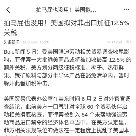
拍马屁也没用！美国拟对菲出口加征12.5%关税

拍马屁也没用！美国拟对菲出口加征12.5%
关税
头条新闻
2026-6-3 16:26
11263
0


Bole新闻专讯：受美国强迫劳动相关贸易调查收尾影
响，菲律宾一大批输美商品或将被加收最高 12.5% 的
额外关税，美方划分两级征税标准，椰子、热带鲜
果、镍矿原料与部分半导体产品在豁免清单内，暂时
躲开此番加税冲击。
美国贸易代表办公室在美东时间 6 月 2 日对外官宣调
查结论，此前美方一口气针对全球 60 个贸易伙伴启
动相关摸底核查，菲律宾被划入 54 个未落地强迫劳
动商品进口禁令的经济体名单当中，在美方认定里，
菲方相关法规缺位的做法在一定程度上扰乱了美国本