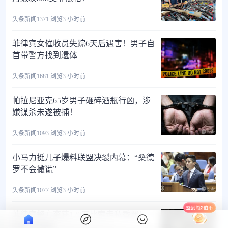
头条新闻
1371 浏览
3 小时前
菲律宾女催收员失踪6天后遇害！男子自
首带警方找到遗体
头条新闻
1681 浏览
3 小时前
帕拉尼亚克65岁男子砸碎酒瓶行凶，涉
嫌谋杀未遂被捕！
头条新闻
1093 浏览
3 小时前
小马力挺儿子爆料联盟决裂内幕：“桑德
罗不会撒谎”
头条新闻
1077 浏览
3 小时前
菲律宾警方查获120万比索走私香烟！一
名男子被捕