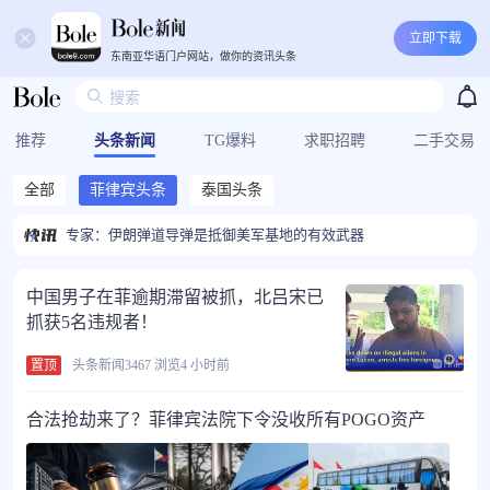
立即下载
东南亚华语门户网站，做你的资讯头条
推荐
头条新闻
TG爆料
求职招聘
二手交易
全部
菲律宾头条
泰国头条
上海首次启动所有苏州河口应急翻排泵组 有效防范水位猛涨
（长江十年行）湖北石首：从“化工围江”到“江豚逐浪” 绘就生态宜居新画卷
专家：伊朗弹道导弹是抵御美军基地的有效武器
多地兰州拉面馆改名为“青海拉面” ，好事还是坏事？
伊朗外交部回应伊斯兰堡—安卡拉—利雅得防务协定
80余家中外企业和机构拟在服贸会发布180余项创新成果
中国男子在菲逾期滞留被抓，北吕宋已
跨越山海寻根脉 26名华裔少年福建明溪开启“寻根育人”之旅
抓获5名违规者！
农业农村部和中国气象局继续发布农田渍涝风险预警
专家：美国无法在不损害武器库存的情况下升级与伊朗的冲突
置顶
头条新闻
3467 浏览
4 小时前
消息人士：土耳其未对商船进入黑海实施任何限制
上海首次启动所有苏州河口应急翻排泵组 有效防范水位猛涨
（长江十年行）湖北石首：从“化工围江”到“江豚逐浪” 绘就生态宜居新画卷
合法抢劫来了？菲律宾法院下令没收所有POGO资产
专家：伊朗弹道导弹是抵御美军基地的有效武器
多地兰州拉面馆改名为“青海拉面” ，好事还是坏事？
伊朗外交部回应伊斯兰堡—安卡拉—利雅得防务协定