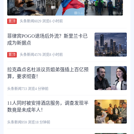
80余家中外企业和机构拟在服贸会发布180余项创新成果
跨越山海寻根脉 26名华裔少年福建明溪开启“寻根育人”之旅
农业农村部和中国气象局继续发布农田渍涝风险预警
专家：美国无法在不损害武器库存的情况下升级与伊朗的冲突
置顶
头条新闻
6029 浏览
6 小时前
消息人士：土耳其未对商船进入黑海实施任何限制
上海首次启动所有苏州河口应急翻排泵组 有效防范水位猛涨
（长江十年行）湖北石首：从“化工围江”到“江豚逐浪” 绘就生态宜居新画卷
菲律宾POGO退场后外流？斯里兰卡已
专家：伊朗弹道导弹是抵御美军基地的有效武器
成为新据点
多地兰州拉面馆改名为“青海拉面” ，好事还是坏事？
伊朗外交部回应伊斯兰堡—安卡拉—利雅得防务协定
80余家中外企业和机构拟在服贸会发布180余项创新成果
置顶
头条新闻
4576 浏览
8 小时前
跨越山海寻根脉 26名华裔少年福建明溪开启“寻根育人”之旅
农业农村部和中国气象局继续发布农田渍涝风险预警
拉克森点名杜派议员姐弟强插上百亿预
专家：美国无法在不损害武器库存的情况下升级与伊朗的冲突
消息人士：土耳其未对商船进入黑海实施任何限制
算，要求彻查！
头条新闻
753 浏览
4 分钟前
11人同时被安排酒店服务，调查发现半
数竟是未成年人！
头条新闻
959 浏览
18 分钟前