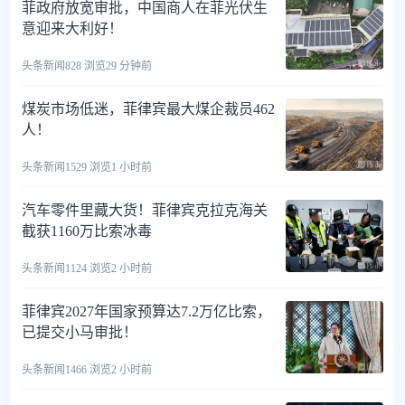
菲政府放宽审批，中国商人在菲光伏生
意迎来大利好！
头条新闻
828 浏览
29 分钟前
煤炭市场低迷，菲律宾最大煤企裁员462
人！
头条新闻
1529 浏览
1 小时前
汽车零件里藏大货！菲律宾克拉克海关
截获1160万比索冰毒
头条新闻
1124 浏览
2 小时前
菲律宾2027年国家预算达7.2万亿比索，
已提交小马审批！
头条新闻
1466 浏览
2 小时前