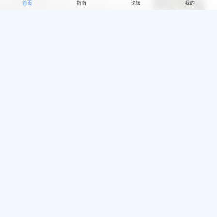
首页
指南
论坛
我的
头条新闻
1607 浏览
4 小时前
马卡蒂警方突袭！两名涉毒人员落网，
查获37.4万比索冰毒
头条新闻
2092 浏览
4 小时前
消费降温、博彩下滑，菲律宾经济增长
降至疫情后最低！
头条新闻
2732 浏览
4 小时前
Okada业绩暴跌！将转向大众市场与线
上博彩寻求翻盘
头条新闻
2265 浏览
5 小时前
校园突查发现大麻！菲律宾18岁大学新
生携毒品被警方带走