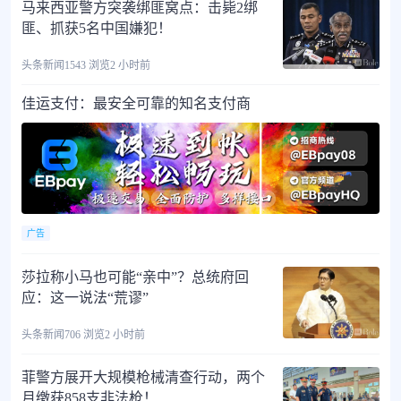
马来西亚警方突袭绑匪窝点：击毙2绑
匪、抓获5名中国嫌犯！
头条新闻
1543 浏览
2 小时前
佳运支付：最安全可靠的知名支付商
广告
莎拉称小马也可能“亲中”？总统府回
应：这一说法“荒谬”
头条新闻
706 浏览
2 小时前
菲警方展开大规模枪械清查行动，两个
月缴获858支非法枪！