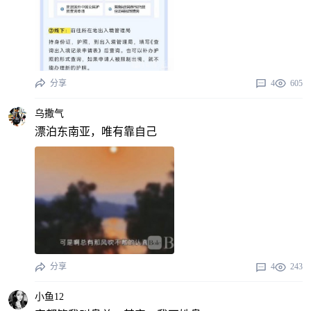
分享
4
605
乌撒气
漂泊东南亚，唯有靠自己
分享
4
243
小鱼12