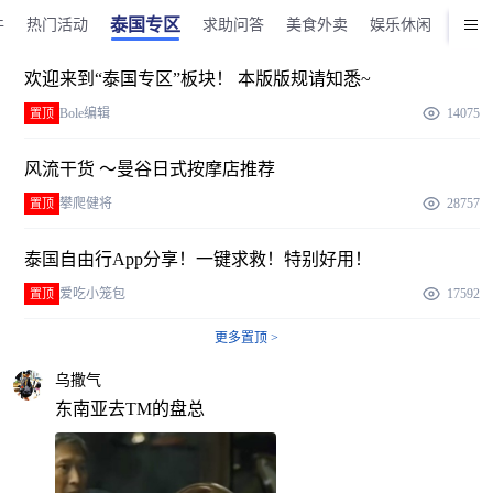
泰国专区
件
热门活动
求助问答
美食外卖
娱乐休闲
商品
欢迎来到“泰国专区”板块！ 本版版规请知悉~
Bole编辑
14075
置顶
风流干货 ～曼谷日式按摩店推荐
攀爬健将
28757
置顶
泰国自由行App分享！一键求救！特别好用！
爱吃小笼包
17592
置顶
更多置顶 >
乌撒气
东南亚去TM的盘总