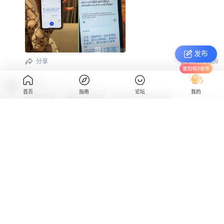
发布
分享
4
1859
乌撒气
首页
指南
论坛
我的
狗推日记：键盘敲冒烟，还是干不出业绩
分享
4
1634
五福临门