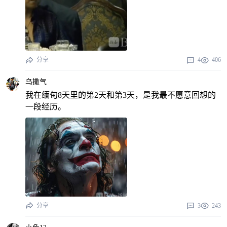
分享
4
406
乌撒气
我在缅甸8天里的第2天和第3天，是我最不愿意回想的
一段经历。
分享
3
243