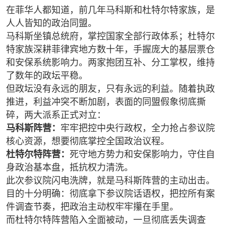
在菲华人都知道，前几年马科斯和杜特尔特家族，是
人人皆知的政治同盟。
马科斯坐镇总统府，掌控国家全部行政体系；杜特尔
特家族深耕菲律宾地方数十年，手握庞大的基层票仓
和安保系统影响力。两家抱团互补、分工掌权，维持
了数年的政坛平稳。
但政坛没有永远的朋友，只有永远的利益。随着执政
推进，利益冲突不断加剧，表面的同盟假象彻底撕
碎，两大派系正式对立：
马科斯阵营：
牢牢把控中央行政权，全力抢占参议院
核心资源，想要彻底掌控全国政治议程。
杜特尔特阵营：
死守地方势力和安保影响力，守住自
身政治基本盘，抵抗权力清洗。
此次参议院闪电洗牌，就是马科斯阵营的主动出击。
目的十分明确：彻底拿下参议院话语权，把控所有案
件调查节奏，把政治主动权牢牢攥在手里。
而杜特尔特阵营陷入全面被动，一旦彻底丢失调查