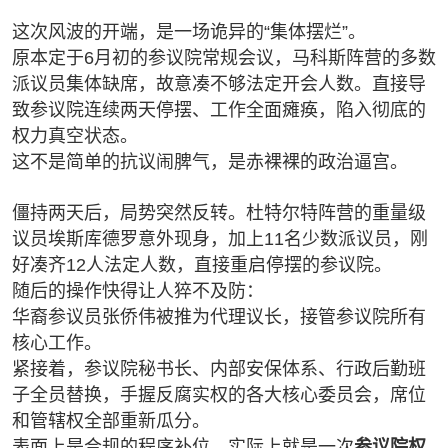
这次风波的开端，是一场诡异的“集体摆烂”。
原本定于6月初的参议院常规会议，马科斯阵营的多数
派议员集体缺席，故意凑不够法定开会人数。直接导
致参议院连续两天停摆、工作全面瘫痪，陷入彻底的
权力真空状态。
这不是简单的抗议闹脾气，是赤裸裸的政治逼宫。
僵持两天后，局势突然反转。杜特尔特阵营的重量级
议员埃斯库德罗意外现身，加上11名少数派议员，刚
好凑齐12人法定人数，直接重启停摆的参议院。
随后的操作快得让人猝不及防：
华裔参议员张侨伟被推为代理议长，接管参议院所有
核心工作。
紧接着，参议院秘书长、内部安保体系、行政后勤班
子全员替换，手握反腐实权的各大核心委员会，席位
和管辖权全部重新瓜分。
表面上是合规的程序补位，实际上就是一次
参议院权