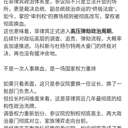
在菲律宾政治体系里，参议院不只是立法开会的场
所，更是裁决总统、副总统政治命运的“终极法庭”。
如今，掌控“审判权”的赛场规则被彻底改写，掌权者
彻底换血。
这也意味着，菲律宾正式进入
高压弹劾政治周期
。
后续针对政坛高层的调查、追责、弹劾流程，大概率
会加速推进。马科斯与杜特尔特两大豪门的终极对
决，再也没有缓冲余地。
不是一次人事换血，是一场国家权力重排
如果只看表面，这只是参议院要换一任议长、换了一
批部门负责人。
但拉长时间维度来看，这是菲律宾近几年最彻底的结
构性政治洗牌。
调查权力重新划分、参议院控制权彻底易主、两大政
治豪门彻底对立、家族博弈走向台前。