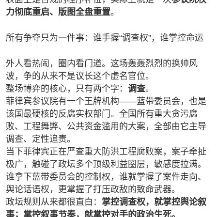
力彻底重启、版图全盘重置
。
所有争夺只为一件事：谁手握“调查权”，谁掌控命运
外人看热闹，圈内看门道。这场轰轰烈烈的换帅风
波，争的从来不是议长这个虚名官位。
整场博弈的核心，只有两个字：
调查
。
菲律宾参议院有一个王牌机构——蓝带委员会，也是
该国最硬核的反腐实权部门。全国所有重大贪污腐
败、工程舞弊、公共资金滥用的大案，全部由它主导
调查、定性追责。
当下菲律宾正在严查重大防洪工程腐败案，案子牵扯
极广，触碰了政坛多个顶级利益圈层，敏感度拉满。
谁拿下蓝带委员会的控制权，谁就掌握了案件走向、
舆论话语权，更掌握了打压政敌的致命武器。
政坛规则从来都很直白：
掌控调查权，就掌控舆论叙
事；掌控叙事节奏，就掌控对手的政治生死。