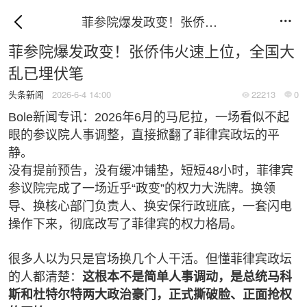
菲参院爆发政变！张侨伟火速上位，全国大乱已埋伏笔

菲参院爆发政变！张侨伟火速上位，全国大
乱已埋伏笔
头条新闻
2026-6-4 14:00
22213
0


Bole新闻专讯：2026年6月的马尼拉，一场看似不起
眼的参议院人事调整，直接掀翻了菲律宾政坛的平
静。
没有提前预告，没有缓冲铺垫，短短48小时，菲律宾
参议院完成了一场近乎“政变”的权力大洗牌。换领
导、换核心部门负责人、换安保行政班底，一套闪电
操作下来，彻底改写了菲律宾的权力格局。
很多人以为只是官场换几个人干活。但懂菲律宾政坛
的人都清楚：
这根本不是简单人事调动，是总统马科
斯和杜特尔特两大政治豪门，正式撕破脸、正面抢权