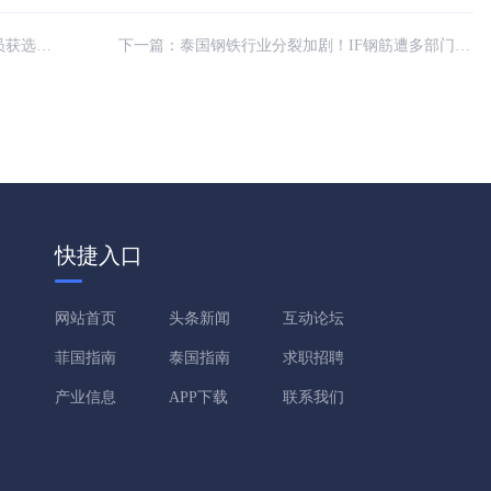
键委员会
下一篇：
泰国钢铁行业分裂加剧！IF钢筋遭多部门工程禁用
快捷入口
网站首页
头条新闻
互动论坛
菲国指南
泰国指南
求职招聘
产业信息
APP下载
联系我们