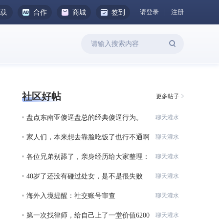
请登录
注册
下载
合作
商城
签到
社区好帖
更多帖子
盘点东南亚傻逼盘总的经典傻逼行为。
聊天灌水
家人们，本来想去靠脸吃饭了也行不通啊
聊天灌水
各位兄弟别舔了，亲身经历给大家整理：
聊天灌水
在柬
40岁了还没有碰过处女，是不是很失败
聊天灌水
啊？？
海外入境提醒：社交账号审查
聊天灌水
第一次找律师，给自己上了一堂价值6200
聊天灌水