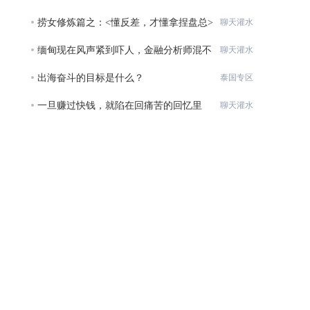
元的
捞女修炼篇之：<懂反差，才懂拿捏盘总>
聊天灌水
缅甸现在风声紧到吓人，金融分析师混不
聊天灌水
下去
出海奋斗的目标是什么？
泰国专区
一旦赚过快钱，就陷在回痛苦的回忆里
聊天灌水
了。