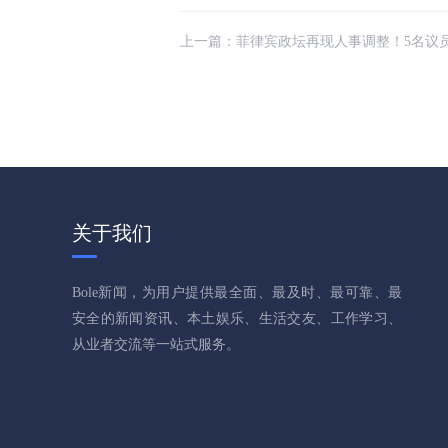
上一篇：
菲律宾政坛再现人事调整！5名议员获选关
关于我们
Bole新闻，为用户提供最全面、最及时、最可靠、最
安全的新闻资讯、本土娱乐、生活交友、工作学习、
从业者交流等一站式服务。