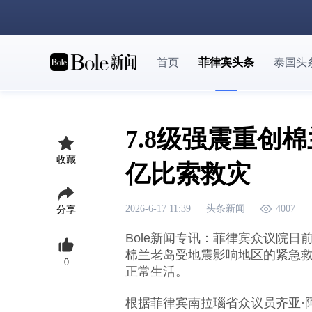
首页
菲律宾头条
泰国头
7.8级强震重创
收藏
亿比索救灾
2026-6-17 11:39
头条新闻
4007
分享
Bole新闻专讯：菲律宾众议院日
棉兰老岛受地震影响地区的紧急
0
正常生活。
根据菲律宾南拉瑙省众议员齐亚·