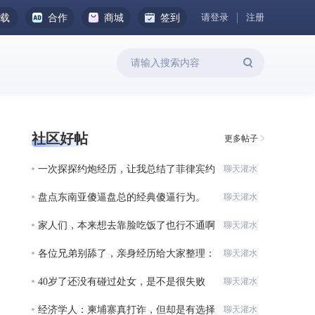
请登录
注册
下载
合作
商城
签到
社区好帖
更多帖子
一次探探约炮经历，让我总结了菲律宾约
聊天灌水
炮避
盘点东南亚傻逼盘总的经典傻逼行为。
聊天灌水
家人们，本来想去靠脸吃饭了也行不通啊
聊天灌水
各位兄弟别舔了，亲身经历给大家整理：
聊天灌水
在柬
40岁了还没有碰过处女，是不是很失败
聊天灌水
啊？？
经济学人：柬埔寨真打诈，但却是有选择
聊天灌水