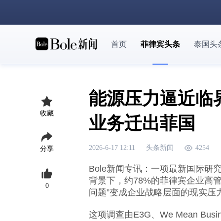
首页
菲律宾头条
泰国头
能源压力逼近临
收藏
业务迁出菲国
2026-6-17 12:11
头条新闻
4254
分享
Bole新闻专讯：一项最新国际
背景下，约78%的菲律宾企业高
0
问题”变成企业战略层面的现实压
这项调查由E3G、We Mean Business