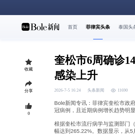
首页
菲律宾头条
泰国头
奎松市6周确诊1
收藏
感染上升
2026-7-5 16:24
头条新闻
11690
分享
Bole新闻专讯：菲律宾奎松市政
冠病例，且近期病例增长趋势明
0
根据奎松市流行病学与监测部门（
幅达到265.22%。数据显示，从5