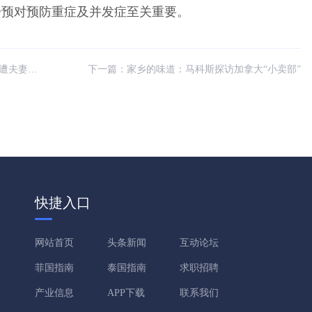
干预对预防重症及并发症至关重要。
冲突刺死
下一篇：
家乡的味道：马科斯探访加拿大“小卖部”
快捷入口
网站首页
头条新闻
互动论坛
菲国指南
泰国指南
求职招聘
产业信息
APP下载
联系我们