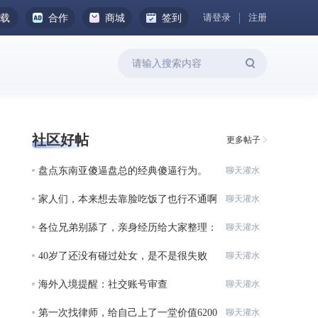
请登录
注册
下载
合作
商城
签到
社区好帖
更多帖子
盘点东南亚傻逼盘总的经典傻逼行为。
聊天灌水
家人们，本来想去靠脸吃饭了也行不通啊
聊天灌水
各位兄弟别舔了，亲身经历给大家整理：
聊天灌水
在柬
40岁了还没有碰过处女，是不是很失败
聊天灌水
啊？？
海外入境提醒：社交账号审查
聊天灌水
第一次找律师，给自己上了一堂价值6200
聊天灌水