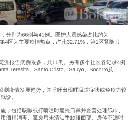
，分别为66例与41例。医护人员感染占比约为
第4区为主要疫情热点，占比32.71%，第1区紧随其
da描笼涯报告病例最多，共11例。另有多个社区各记录4例
a Teresita、Santo Cristo、Sauyo、Socorro及
续监测疫情发展趋势，并呼吁出现呼吸道症状或免疫力较
构就诊。
措施，包括咳嗽或打喷嚏时遮掩口鼻并妥善处理纸巾、
使用酒精消毒、避免用未清洁手触碰面部、身体不适时