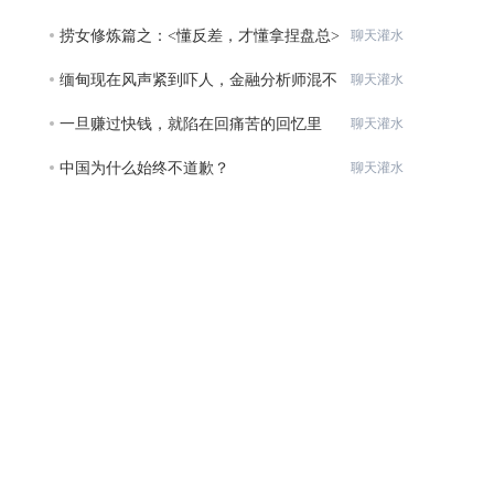
元的
捞女修炼篇之：<懂反差，才懂拿捏盘总>
聊天灌水
缅甸现在风声紧到吓人，金融分析师混不
聊天灌水
下去
一旦赚过快钱，就陷在回痛苦的回忆里
聊天灌水
了。
中国为什么始终不道歉？
聊天灌水