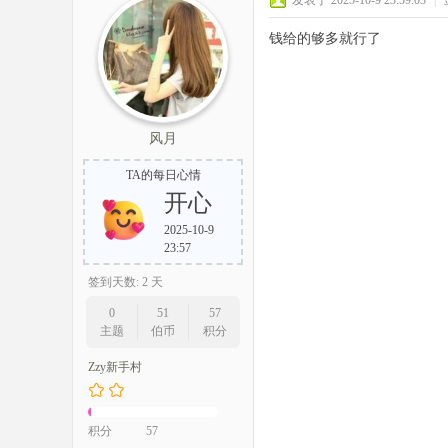
发表于 2025-10-9 23:59:03
|
钱给的够多就行了
风月
TA的每日心情
开心
2025-10-9
23:57
签到天数: 2 天
0
51
57
主题
伯币
积分
Zzy新手村
积分
57