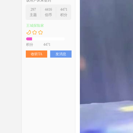
该用户从未签到
297
4416
4471
主题
伯币
积分
王城探险家
积分
4471
收听TA
发消息