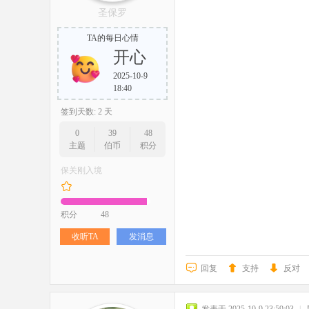
圣保罗
TA的每日心情
开心
2025-10-9
18:40
签到天数: 2 天
0
39
48
主题
伯币
积分
保关刚入境
积分
48
收听TA
发消息
回复
支持
反对