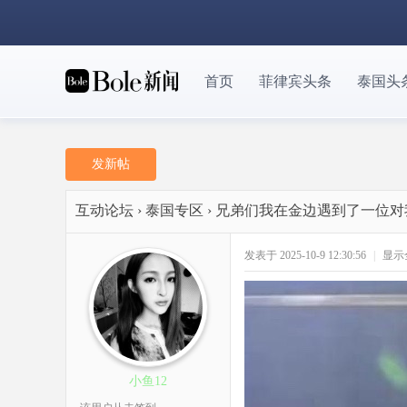
首页
菲律宾头条
泰国头
发新帖
互动论坛
›
泰国专区
›
兄弟们我在金边遇到了一位对
发表于 2025-10-9 12:30:56
|
显示
小鱼12