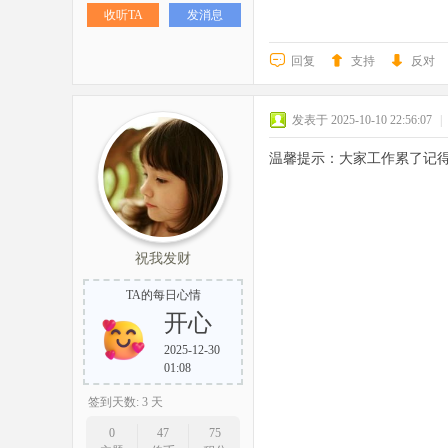
收听TA
发消息
回复
支持
反对
发表于 2025-10-10 22:56:07
|
温馨提示：大家工作累了记
祝我发财
TA的每日心情
开心
2025-12-30
01:08
签到天数: 3 天
0
47
75