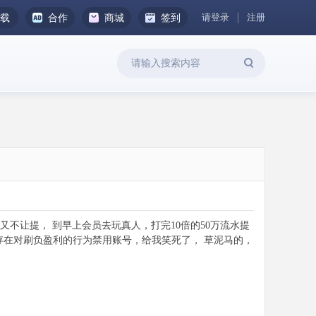
请登录
注册
下载
合作
商城
签到
又不让提， 到早上会员去玩真人，打完10倍的50万流水提
存在对刷负盈利的行为禁用账号，给我笑死了， 草泥马的，