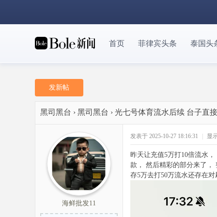
首页
菲律宾头条
泰国头
发新帖
黑司黑台
›
黑司黑台
›
光七号体育流水后续 台子直接
发表于 2025-10-27 18:16:31
|
显
昨天让充值5万打10倍流水
款， 然后精彩的部分来了，
存5万去打50万流水还存在
海鲜批发11