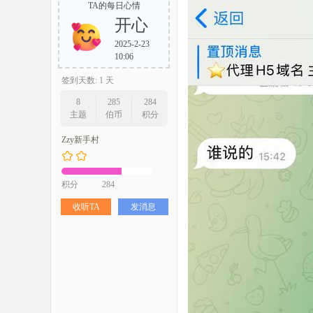
TA的每日心情
开心
2025-2-23
10:06
签到天数: 1 天
8
285
284
主题
伯币
积分
Zzy新手村
积分
284
收听TA
发消息