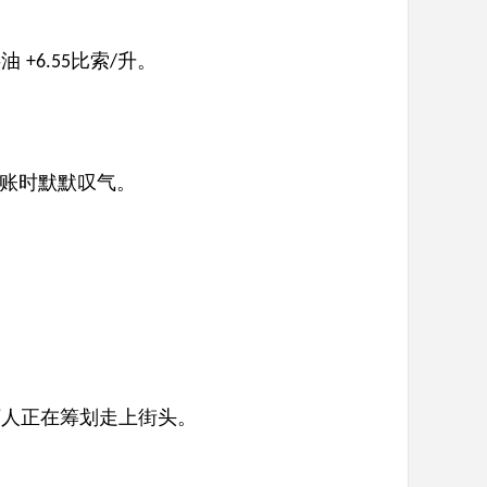
煤油
比索
升。
+6.55
/
账时默默叹气。
万人正在筹划走上街头。