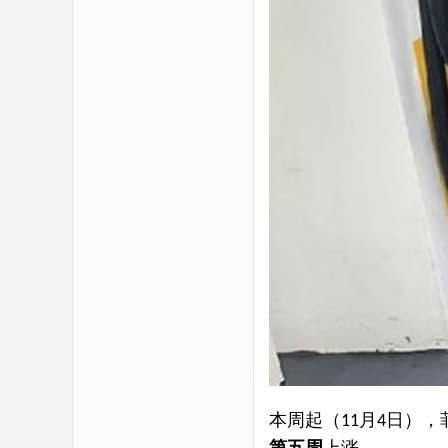
本周起（
月
日），
11
4