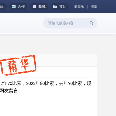
请登录
注册
下载
合作
商城
签到
年
比索，
年
比索，去年
比索，现
22
70
2023
80
90
网友留言