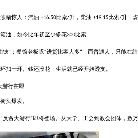
计涨幅惊人：汽油
比索
升，柴油
比索
升，
+16.50
/
+19.15
/
一箱油，如今比年初至少多花
比索。
300
油钱
；餐馆老板叹
进货比客人多
；而普通人，只能在结
”
“
”
一环扣一环。钱还没花，生活就已经开始透支。
贪大游行在即
在街头爆发。
的
反贪大游行
即将登场。从大学、工会到教会团体，数
“
”