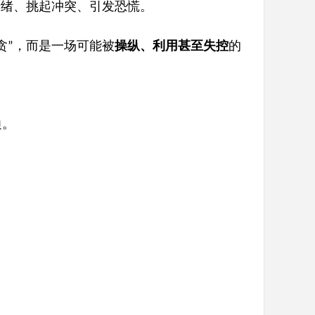
情绪、挑起冲突、引发恐慌。
贪
，而是一场可能被
操纵、利用甚至失控
的
”
边
。