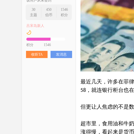
该用户从未签到
30
450
1546
主题
伯币
积分
吕宋岛新人
积分
1546
收听TA
发消息
最近几天，许多在菲
，就连银行柜台也
58
但更让人焦虑的不是
超市里，食用油和牛
涨得慢，看起来是货