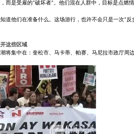
民，而是受雇的
破坏者
。他们混在人群中，目标是点燃
“
”
也知道他们在准备什么。这场游行，也许不会只是一次
反
“
避开这些区域
人潮将集中在：奎松市
马卡蒂
帕赛
马尼拉市政厅周
、
、
、