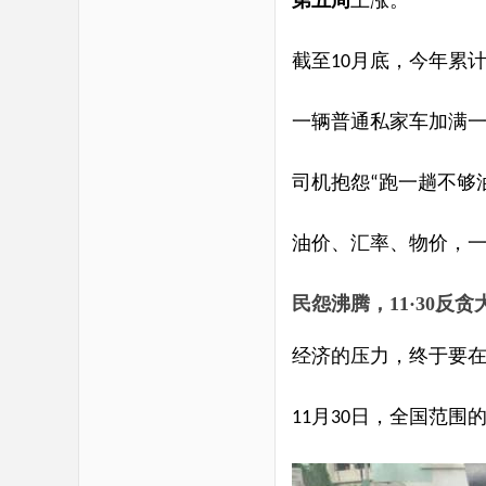
第五周
上涨。
截至
月底，今年累
10
一辆普通私家车加满
司机抱怨
跑一趟不够
“
油价、汇率、物价，
民怨沸腾，
11·30反
经济的压力，终于要
月
日，全国范围
11
30