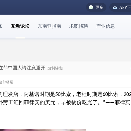
更多
APP
条
互动论坛
东南亚指南
求职招聘
产业信息
！在菲中国人请注意避开
[复制链接]
全部楼层
的理发店，阿基诺时期是
比索，老杜时期是
比索，
50
60
20
外劳工汇回菲律宾的美元，早被物价吃光了。
菲律宾
”——