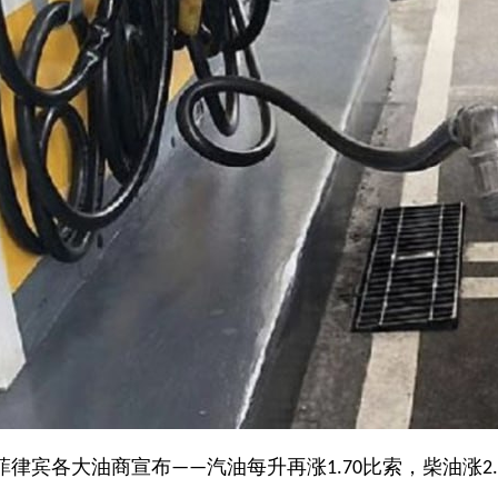
菲律宾各大油商宣布
汽油每升再涨
比索，柴油涨
——
1.70
2