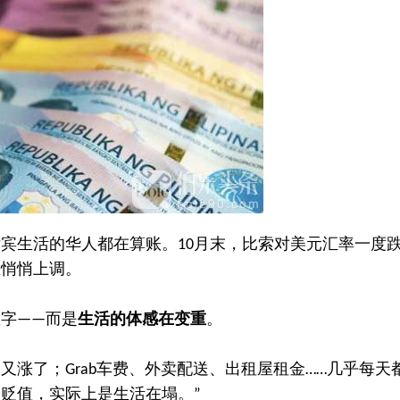
律宾生活的华人都在算账。
月末，比索对美元汇率一度
10
在悄悄上调。
数字
而是
生活的体感在变重
。
——
奶又涨了；
车费、外卖配送、出租屋租金
几乎每天
Grab
……
币贬值，实际上是生活在塌。
”