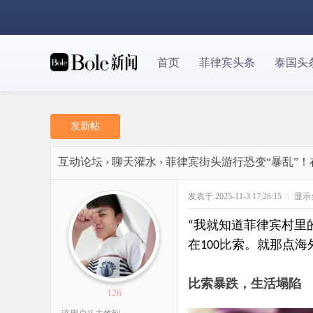
首页
菲律宾头条
泰国头
发新帖
互动论坛
›
聊天灌水
›
菲律宾街头游行恐变“暴乱”
发表于 2025-11-3 17:26:15
|
显示
我就知道菲律宾村里
“
在
比索。就那点海
100
比索暴跌，生活塌陷
126