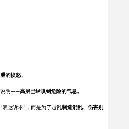
发泄的愤怒
。
越说明
高层已经嗅到危险的气息。
——
了
表达诉求
，而是为了趁乱
制造混乱、伤害别
“
”