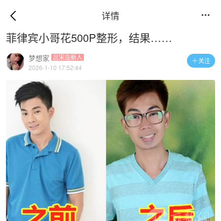
详情

菲律宾小哥花500P整形，结果……
梦想家
吕宋岛新人
关注

2026-1-10 17:52:44