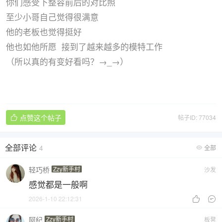
你们感受下整容前后的对比照
至少小哥自己觉得很满意
他的老板也觉得挺好
他也如他所愿 接到了越来越多的模特工作
（所以真的有变好看吗？→_→）
点赞这个帖子
帖子ID: 77034

全部评论
4
全部

轻巧桥
Zzy新手村
沙发
感觉都是一般啊
2026-1-10 22:12:31


阿纪
Zzy新手村
板凳