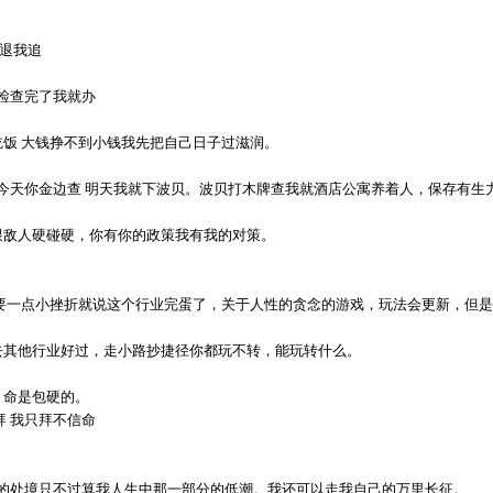
敌退我追
你检查完了我就办
饭 大钱挣不到小钱我先把自己日子过滋润。
 今天你金边查 明天我就下波贝。波贝打木牌查我就酒店公寓养着人，保存有
跟敌人硬碰硬，你有你的政策我有我的对策。
不要一点小挫折就说这个行业完蛋了，关于人性的贪念的游戏，玩法会更新，但
去其他行业好过，走小路抄捷径你都玩不转，能玩转什么。
，命是包硬的。
拜 我只拜不信命
天的处境只不过算我人生中那一部分的低潮。我还可以走我自己的万里长征。