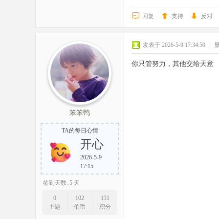
回复
支持
反对
发表于 2026-5-9 17:34:50
|
你只管努力，其他交给天意
笨笨鸭
TA的每日心情
开心
2026-5-9
17:15
签到天数: 5 天
0
102
131
主题
伯币
积分