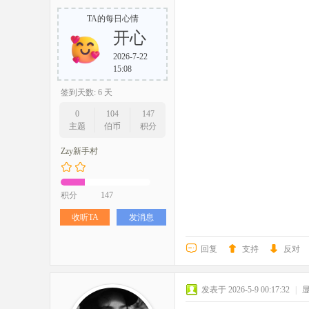
TA的每日心情
开心
2026-7-22
15:08
签到天数: 6 天
0
104
147
主题
伯币
积分
Zzy新手村
积分
147
收听TA
发消息
回复
支持
反对
发表于 2026-5-9 00:17:32
|