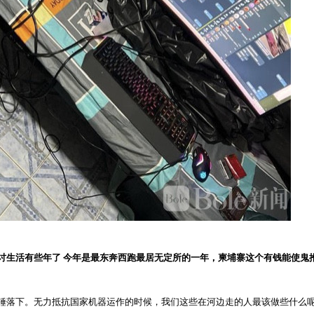
来讨生活有些年了 今年是最东奔西跑最居无定所的一年，柬埔寨这个有钱能使
重锤落下。无力抵抗国家机器运作的时候，我们这些在河边走的人最该做些什么