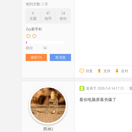
签到天数: 2 天
0
47
54
主题
伯币
积分
Zzy新手村
积分
54
收听TA
发消息
回复
支持
反对
发表于 2026-5-8 14:17:15
|
看你电脑屏幕夯爆了
男神2