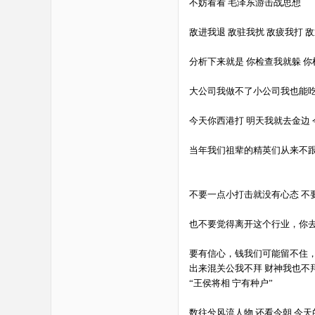
不妨看看 毛泽东游击战思想
敌进我退 敌驻我扰 敌疲我打 
分析下来就是 你检查我就躲 
大公司我做不了小公司我也能吃
今天你西港打 明天我就去金边
当年我们祖辈的精英们从来不
不要一点小打击就没有心态 
也不要觉得离开这个行业，你
要有信心，钱我们可能留不住
出来混关公我不拜 财神我也不
“王侯将相 宁有种户”
数往兮风流人物 还看今朝 今