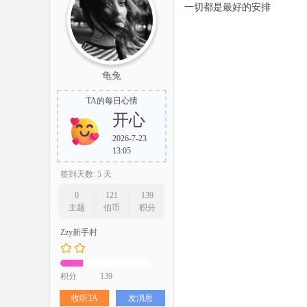
一切都是最好的安排
龟兔
TA的每日心情
开心
2026-7-23
13:05
签到天数: 5 天
0
121
139
主题
伯币
积分
Zzy新手村
积分
139
收听TA
发消息