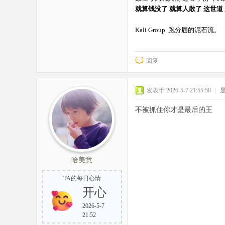
就算钱没了 就算人散了 这世
Kali Group 跑分届的泥石流。
回复
发表于 2026-5-7 21:55:58
|
不被抓住你才是最后的王
哈美意
TA的每日心情
开心
2026-5-7
21:52