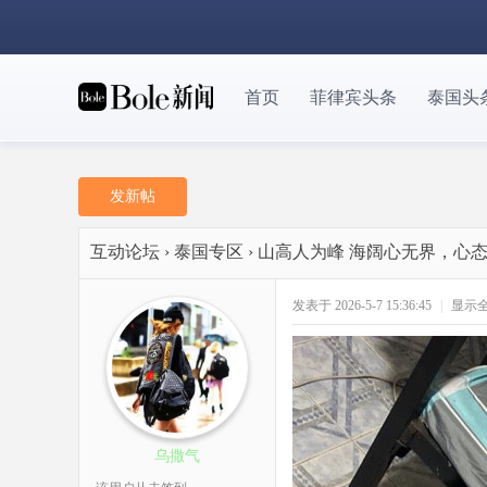
首页
菲律宾头条
泰国头
发新帖
互动论坛
›
泰国专区
›
山高人为峰 海阔心无界，心
发表于 2026-5-7 15:36:45
|
显示
乌撒气