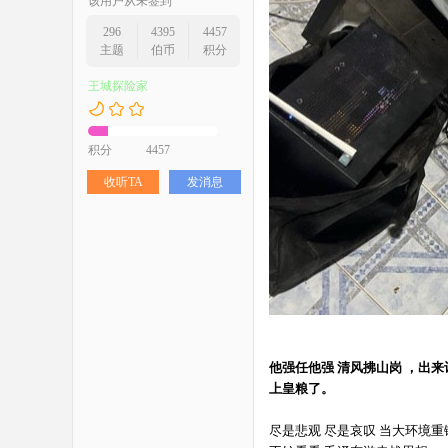
该用户从未签到
296
4395
4457
主题
伯币
积分
王城探险家
积分
4457
收听TA
发消息
他强任他强 清风拂山岗 ，出
上皇粮了。
尽是悲观 尽是哀叹 当大环境