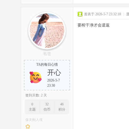
发表于 2026-5-7 23:32:18
|
要榨干净才会遣返
韦雪
TA的每日心情
开心
2026-5-7
23:30
签到天数: 2 天
0
32
46
主题
伯币
积分
保关刚入境