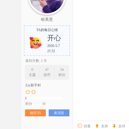
哈美意
TA的每日心情
开心
2026-5-7
21:52
签到天数: 2 天
0
47
54
主题
伯币
积分
Zzy新手村
积分
54
收听TA
发消息
回复
支持
反对