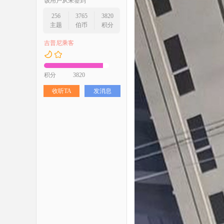
该用户从未签到
256
3765
3820
主题
伯币
积分
吉普尼乘客
积分
3820
收听TA
发消息