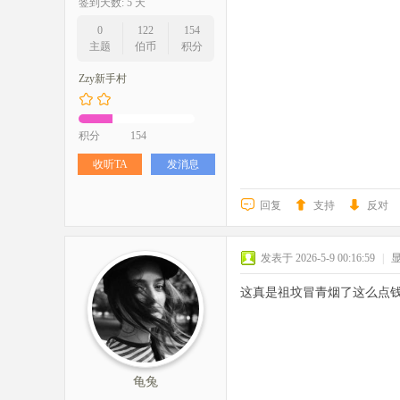
签到天数: 5 天
0
122
154
主题
伯币
积分
Zzy新手村
积分
154
收听TA
发消息
回复
支持
反对
发表于 2026-5-9 00:16:59
|
这真是祖坟冒青烟了这么点
龟兔