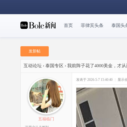
首页
菲律宾头条
泰国头
发新帖
互动论坛
›
泰国专区
›
我前阵子花了4000美金，才
发表于 2026-5-7 15:40:40
|
显示
五福临门