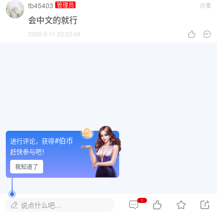
tb45403
管理员
沙发
会中文的就行
2026-5-11 23:02:44


#伯币
进行评论，获得
赶快参与吧！
我知道了
1




说点什么吧...
