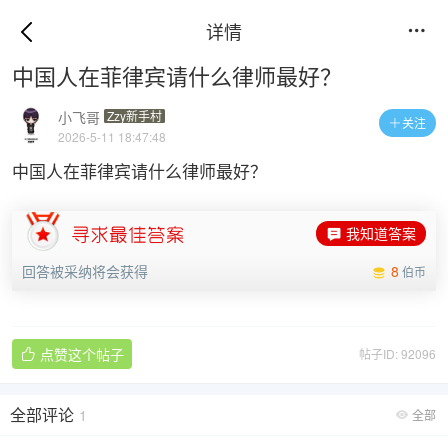
详情

中国人在菲律宾请什么律师最好？
小飞哥
Zzy新手村
关注

2026-5-11 18:47:48
中国人在菲律宾请什么律师最好？
我知道答案
回答被采纳将会获得
8
伯币
点赞这个帖子
帖子ID: 92096

全部评论
1
全部
