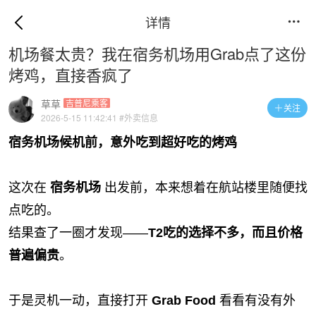
详情

机场餐太贵？我在宿务机场用Grab点了这份
烤鸡，直接香疯了
草草
吉普尼乘客
关注

2026-5-15 11:42:41
#外卖信息
宿务机场候机前，意外吃到超好吃的烤鸡
这次在
宿务机场
出发前，本来想着在航站楼里随便找
点吃的。
结果查了一圈才发现——
T2吃的选择不多，而且价格
普遍偏贵
。
于是灵机一动，直接打开
Grab Food
看看有没有外