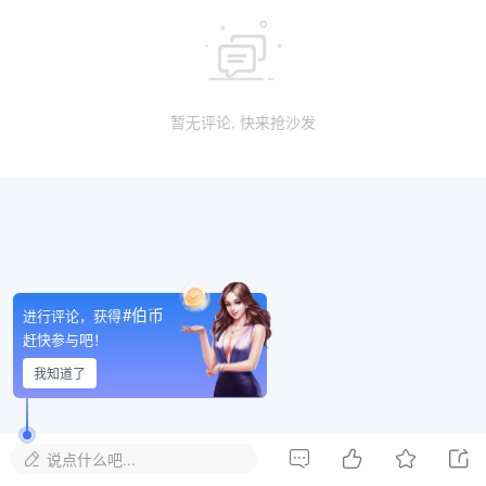

暂无评论, 快来抢沙发
#伯币
进行评论，获得
赶快参与吧！
我知道了




说点什么吧...
