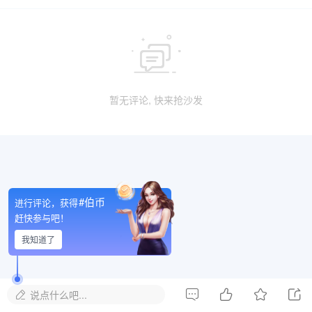

暂无评论, 快来抢沙发
#伯币
进行评论，获得
赶快参与吧！
我知道了




说点什么吧...
