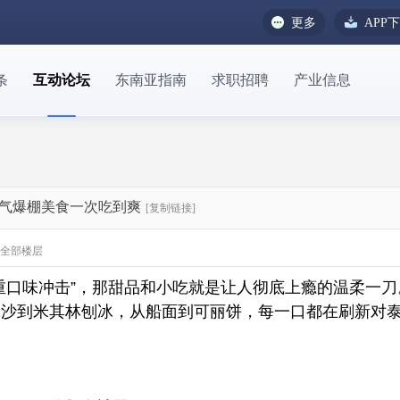
更多
APP
条
互动论坛
东南亚指南
求职招聘
产业信息
人气爆棚美食一次吃到爽
[复制链接]
全部楼层
重口味冲击”，那甜品和小吃就是让人彻底上瘾的温柔一刀
冰沙到米其林刨冰，从船面到可丽饼，每一口都在刷新对