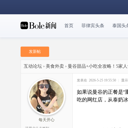
首页
菲律宾头条
泰国头
发新帖
互动论坛
›
美食外卖
›
曼谷甜品+小吃全攻略！5家
发表在 2026-5-25 19:55:50
|
显示
如果说曼谷的正餐是“
吃的网红店，从泰奶
每天开心