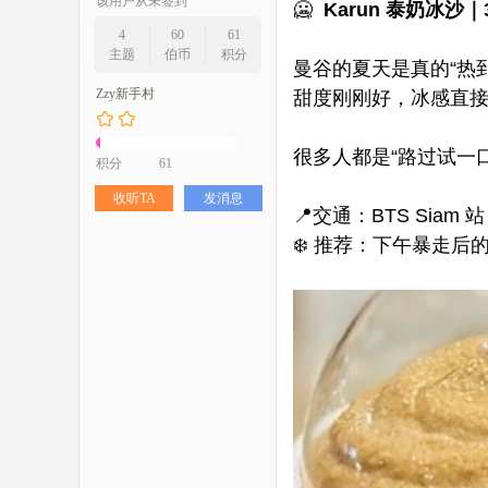
该用户从未签到
🥶
Karun
泰奶冰沙｜
4
60
61
主题
伯币
积分
曼谷的夏天是真的“热
Zzy新手村
甜度刚刚好，冰感直
很多人都是“路过试一
积分
61
收听TA
发消息
📍交通：BTS Siam 站
❄️ 推荐：下午暴走后