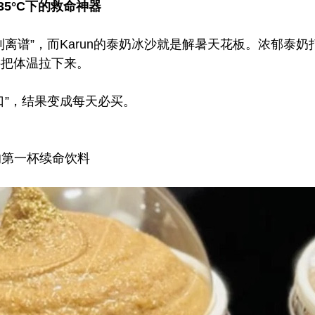
35°C
下的救命神器
到离谱”，而Karun的泰奶冰沙就是解暑天花板。浓郁泰
接把体温拉下来。
口”，结果变成每天必买。
的第一杯续命饮料