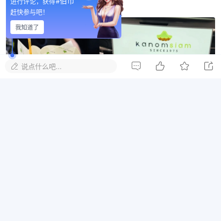
#伯币
进行评论，获得
赶快参与吧！
我知道了




说点什么吧...
