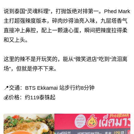
说到泰国“灵魂料理”，打抛饭绝对排第一。Phed Mark
主打超强辣度版本，碎肉炒得油亮入味，九层塔香气
直接冲上鼻腔，配上一颗溏心蛋，瞬间把辣度拉得柔
和又上头。
这里的辣不是开玩笑的，能从“微笑进店”吃到“流泪离
场”，但就是停不下来。
📍交通：BTS Ekkamai 站步行约8分钟
💰价格：约119泰铢起