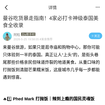
详情

曼谷吃货暴走指南！4家必打卡神级泰国美
食全收录
阿粒
Zzy新手村
关注

2026-5-25 19:58:05
#美食推荐
来曼谷旅游，如果只是逛寺庙和购物中心，那你可能
只体验到一半的泰国。真正让人“上头”的，是街头巷
尾那些价格亲民但味道炸裂的地道美食。从重口味的
打抛饭到清甜芒果糯米饭，这座城市几乎每一步都能
遇到惊喜。
🔥1️⃣
Phed Mark 打抛饭｜辣到上瘾的国民灵魂饭