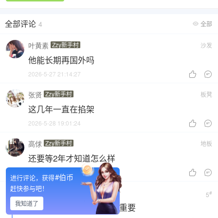
全部评论
4
全部

叶黄素
Zzy新手村
沙发
他能长期再国外吗
2026-5-27 21:14:27


张贤
Zzy新手村
板凳
这几年一直在掐架
2026-5-28 19:01:24


高俅
Zzy新手村
地板
还要等2年才知道怎么样
2026-5-29 22:30:34


#伯币
进行评论，获得
赶快参与吧！
孤立
Zzy新手村
#
5
我知道了
我觉得还是保存实力比较重要