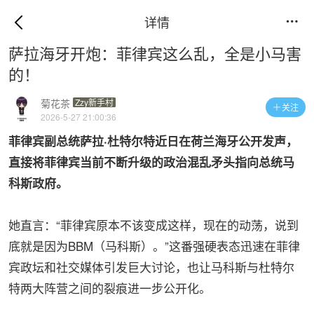
详情

萨拉海牙开炮：菲律宾这么乱，全是小马害
的！
菊花茶
Zzy新手村
关注

2026-5-27 21:00:36
菲律宾副总统萨拉·杜特尔特近日在荷兰海牙公开发声，
直接将菲律宾当前不断升级的政治混乱矛头指向总统马
科斯政府。
她直言：“菲律宾原本不该变成这样，现在的动荡，说到
底就是因为BBM（马科斯）。”这番强硬表态迅速在菲律
宾政坛和社交媒体引发巨大讨论，也让马科斯与杜特尔
特两大阵营之间的裂痕进一步公开化。