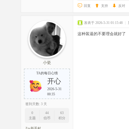
回复
支持
反对
发表于 2026-5-31 01:15:48
|
这种装逼的不要理会就好了
小瓷
TA的每日心情
开心
2026-5-31
00:35
签到天数: 3 天
0
44
63
主题
伯币
积分
Zzy新手村