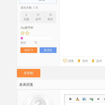
签到天数: 3 天
0
57
76
主题
伯币
积分
Zzy新手村
积分
76
收听TA
发消息
回复
支持
反对
发新帖
发表回复