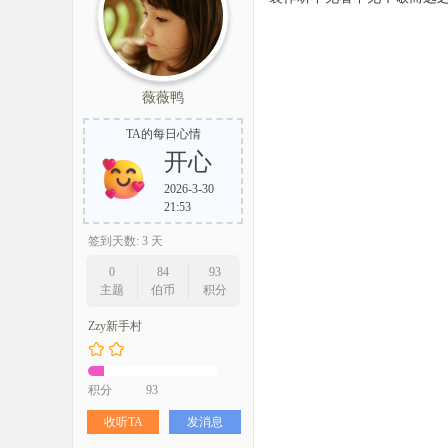
薇薇鸭
TA的每日心情
开心
2026-3-30
21:53
签到天数: 3 天
0
84
93
主题
伯币
积分
Zzy新手村
积分
93
收听TA
发消息