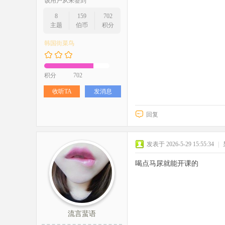
该用户从未签到
8
159
702
主题
伯币
积分
韩国街菜鸟
积分
702
收听TA
发消息
回复
发表于 2026-5-29 15:55:34
|
喝点马尿就能开课的
流言蜚语