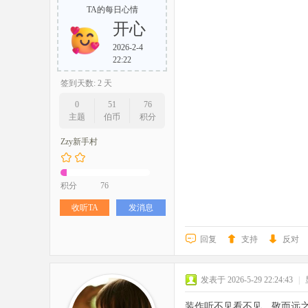
TA的每日心情
开心
2026-2-4
22:22
签到天数: 2 天
0
51
76
主题
伯币
积分
Zzy新手村
积分
76
收听TA
发消息
回复
支持
反对
发表于 2026-5-29 22:24:43
|
装作听不见看不见，敬而远