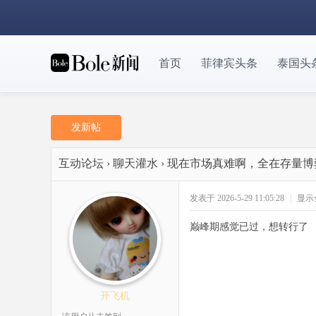
首页
菲律宾头条
泰国头
发新帖
互动论坛
›
聊天灌水
›
现在市场真难啊，全在存量博
发表于 2026-5-29 11:05:28
|
显示
巅峰期感觉已过，想转行了
开飞机