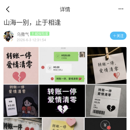
详情

山海一别，止于相逢
乌撒气
王城探险家
关注

2026-6-3 12:31:54