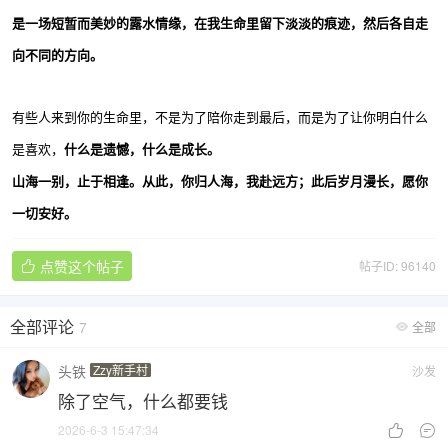
是一场短暂而美妙的露水情缘，在我生命里留下淡淡的痕迹，然后各自走
向不同的方向。
有些人来到你的生命里，不是为了陪你走到最后，而是为了让你明白什么
是喜欢，
什么是遗憾，什么是成长。
山海一别，止于相逢。从此，你归人海，我赴远方；此后岁月漫长，愿你
一切安好。
点赞这个帖子
帖子ID: 96140

全部评论
7
全部

头铁
Zzy新手村
沙发
除了空气，什么都要钱
2026-6-3 15:47:34

