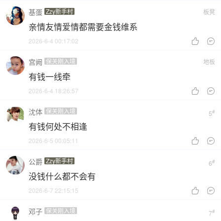
基蛋
Zzy新手村
板凳
亲情友情爱情都需要金钱维系
2026-6-4 00:17:02


宫阙
保关刚入境
地板
有钱一线牵
2026-6-4 18:26:57


沈体
保关刚入境
#
5
有钱何处不相逢
2026-6-5 00:05:11


公爵
Zzy新手村
#
6
没钱什么都不会有
2026-6-7 22:15:15


邓子
保关刚入境
#
7