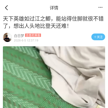
详情

天下英雄如过江之鲫，能站得住脚就很不错
了，想出人头地比登天还难！
白日梦
吉普尼乘客
关注

2026-6-5 12:37:19