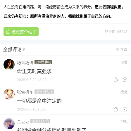
人生没有白走的路，每一段经历都会成为未来的养分。
愿此去前程似锦，
归来仍有初心；愿所有漂泊异乡的人，都能找到属于自己的方向。
点赞这个帖子
帖子ID: 96243

全部评论
5
全部

巧言巧语
Zzy新手村
沙发
命里无时莫强求
2026-6-5 22:43:22


张雪机车
保关刚入境
板凳
一切都是命中注定的
2026-6-6 16:25:23


金豆豆
保关刚入境
地板
前期做金融分析师的都赚到钱了