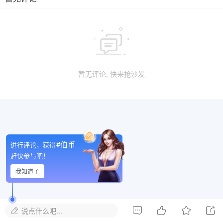

暂无评论, 快来抢沙发
#伯币
进行评论，获得
赶快参与吧！
我知道了




说点什么吧...
