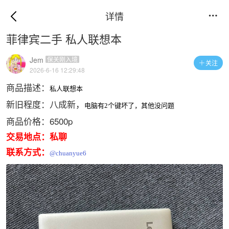
详情

菲律宾二手 私人联想本
Jem
保关刚入境
关注

2026-6-16 12:29:48
商品描述：
私人联想本
新旧程度：八成新，
电脑有2个键坏了，其他没问题
商品价格：6500p
交易地点：私聊
联系方式：
@chuanyue6