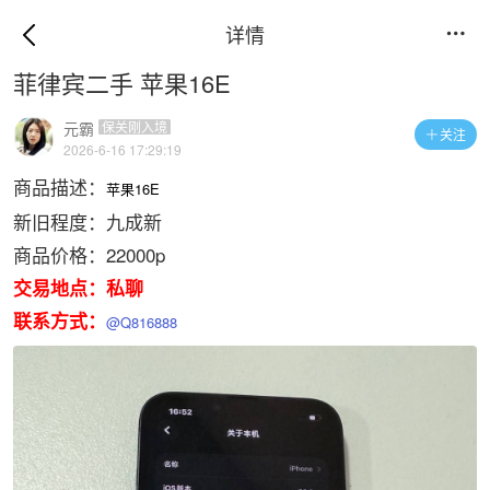
详情

菲律宾二手 苹果16E
元霸
保关刚入境
关注

2026-6-16 17:29:19
商品描述：
苹果16E
新旧程度：九成新
商品价格：22000p
交易地点：私聊
联系方式：
@Q816888