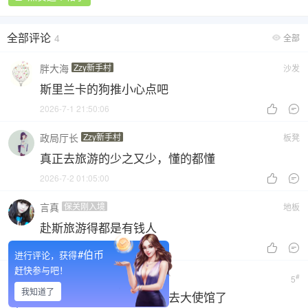
全部评论
4
全部

胖大海
Zzy新手村
沙发
斯里兰卡的狗推小心点吧
2026-7-1 21:50:06


政局厅长
Zzy新手村
板凳
真正去旅游的少之又少，懂的都懂
2026-7-2 01:05:00


言真
保关刚入境
地板
赴斯旅游得都是有钱人
2026-7-3 19:59:12


#伯币
进行评论，获得
赶快参与吧！
男模
保关刚入境
#
5
我知道了
估计很多人受骗已经报案去大使馆了