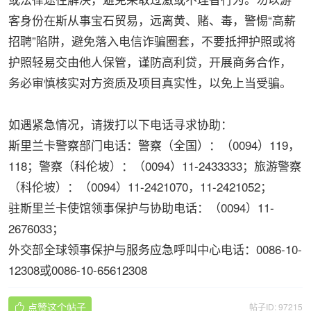
客身份在斯从事宝石贸易，远离黄、赌、毒，警惕“高薪
招聘”陷阱，避免落入电信诈骗圈套，不要抵押护照或将
护照轻易交由他人保管，谨防高利贷，开展商务合作，
务必审慎核实对方资质及项目真实性，以免上当受骗。
如遇紧急情况，请拨打以下电话寻求协助：
斯里兰卡警察部门电话：警察（全国）：（0094）119，
118；警察（科伦坡）：（0094）11-2433333；旅游警察
（科伦坡）：（0094）11-2421070，11-2421052；
驻斯里兰卡使馆领事保护与协助电话：（0094）11-
2676033；
外交部全球领事保护与服务应急呼叫中心电话：0086-10-
12308或0086-10-65612308
点赞这个帖子
帖子ID: 97215
