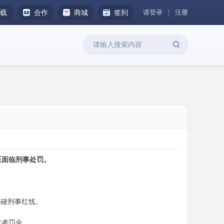
请登录
注册
下载
合作
商城
签到
至面临刑事处罚。
触碰刑事红线。
或者罚金。