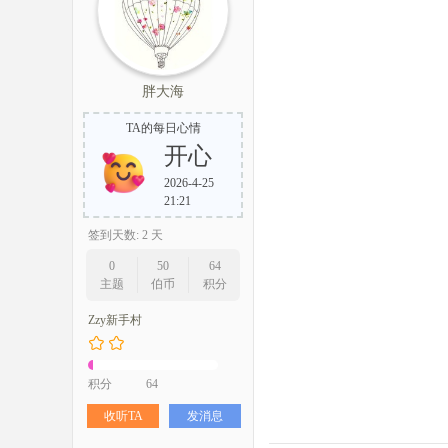
胖大海
TA的每日心情
开心
2026-4-25
21:21
签到天数: 2 天
0
50
64
主题
伯币
积分
Zzy新手村
积分
64
收听TA
发消息