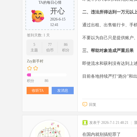
TA的每日心情
开心
二、违法所得达到一万元以
2026-6-15
12:41
通过出租、出售银行卡、手
签到天数: 1 天
不要以为自己只是提供账户
5
77
86
主题
伯币
积分
三、帮助对象造成严重后果
Zzy新手村
即使流水和获利没有达到上
目前各地持续严打“跑分”和
积分
86
收听TA
发消息
回复
发表于 2026-7-1 21:48:21
|
在国内就别搞犯罪了