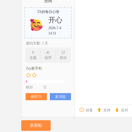
渔网
TA的每日心情
开心
2026-7-4
14:31
签到天数: 2 天
0
41
52
主题
伯币
积分
Zzy新手村
积分
52
收听TA
发消息
回复
支持
反对
发新帖