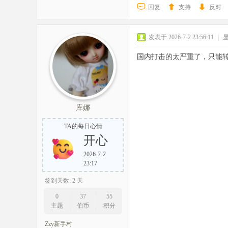
回复
支持
反对
发表于 2026-7-2 23:56:11
|
国内打击的太严重了，只能
库娜
TA的每日心情
开心
2026-7-2
23:17
签到天数: 2 天
0
37
55
主题
伯币
积分
Zzy新手村