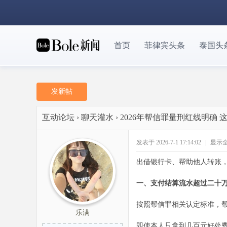
首页
菲律宾头条
泰国头
发新帖
互动论坛
›
聊天灌水
›
2026年帮信罪量刑红线明确
发表于 2026-7-1 17:14:02
|
显示
出借银行卡、帮助他人转账
一、支付结算流水超过二十
按照帮信罪相关认定标准，帮
乐满
即使本人只拿到几百元好处