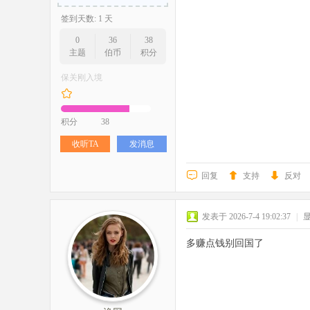
签到天数: 1 天
0
36
38
主题
伯币
积分
保关刚入境
积分
38
收听TA
发消息
回复
支持
反对
发表于 2026-7-4 19:02:37
|
多赚点钱别回国了