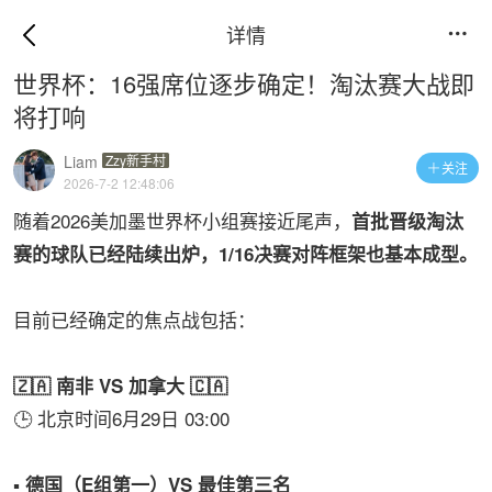
详情

世界杯：16强席位逐步确定！淘汰赛大战即
将打响
‌Liam
Zzy新手村
关注

2026-7-2 12:48:06
随着2026美加墨世界杯小组赛接近尾声，
首批晋级淘汰
赛的球队已经陆续出炉，1/16决赛对阵框架也基本成型。
目前已经确定的焦点战包括：
🇿🇦 南非 VS 加拿大 🇨🇦
🕒 北京时间6月29日 03:00
▪️ 德国（E组第一）VS 最佳第三名