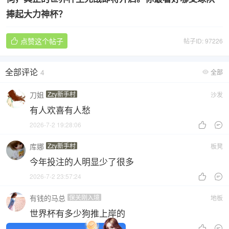
捧起大力神杯？
点赞这个帖子
帖子ID: 97226

全部评论
4
全部

刀姐
Zzy新手村
沙发
有人欢喜有人愁
2026-7-2 19:28:06


库娜
Zzy新手村
板凳
今年投注的人明显少了很多
2026-7-2 23:57:24


有钱的马总
保关刚入境
地板
世界杯有多少狗推上岸的
2026-7-3 00:53:25

