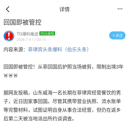
详情

回国即被管控
TG爆料推送
网站编辑
关注

2026-7-4 17:03:14
内容来源：
菲律宾头条爆料（伯乐头条）
回国即被管控！从菲回国后护照当场被剪，限制出境3年
🚨🚨🚨
据网友投稿，山东威海一名长期在菲律宾经营餐饮的男
子，近日因家事回国。尽管其携带营业执照、流水账单
等完整材料，试图证明自身从事合法经营，但仍在返乡
后第二天被当地派出所约谈调查。