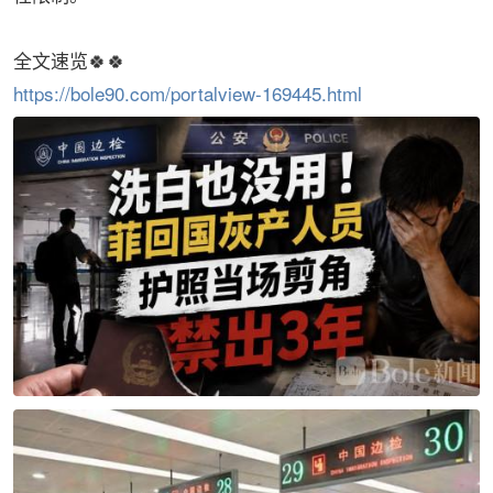
全文速览🍀🍀
https://bole90.com/portalview-169445.html