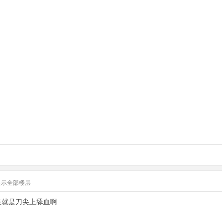
显示全部楼层
在就是刀尖上舔血啊