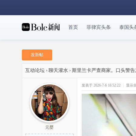
首页
菲律宾头条
泰国头
发新帖
互动论坛
›
聊天灌水
›
斯里兰卡严查商家。口头警告
发表于 2026-7-6 16:52:22
|
显示
元婴