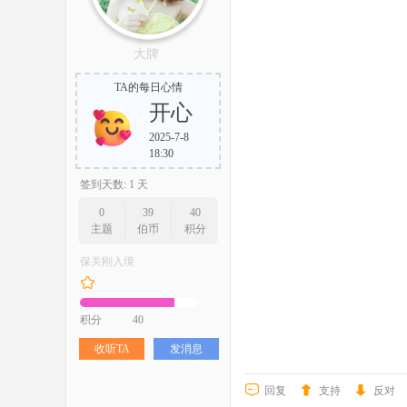
大牌
TA的每日心情
开心
2025-7-8
18:30
签到天数: 1 天
0
39
40
主题
伯币
积分
保关刚入境
积分
40
收听TA
发消息
回复
支持
反对