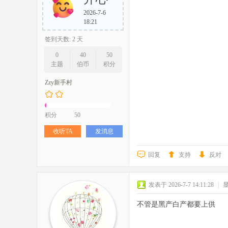
2026-7-6
18:21
签到天数: 2 天
0
40
50
主题
伯币
积分
Zzy新手村
积分
50
收听TA
发消息
回复
支持
反对
发表于 2026-7-7 14:11:28
|
不管是黑产白产都要上供