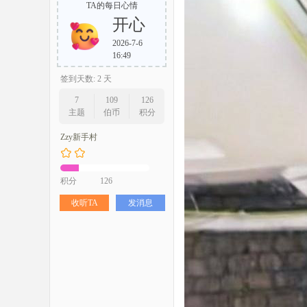
TA的每日心情
开心
2026-7-6
16:49
签到天数: 2 天
7
109
126
主题
伯币
积分
Zzy新手村
积分
126
收听TA
发消息