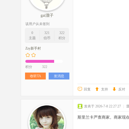
gai溜子
该用户从未签到
0
321
322
主题
伯币
积分
Zzy新手村
积分
322
收听TA
发消息
回复
支持
反对
发表于 2026-7-8 22:27:27
|
斯里兰卡严查商家。商家现