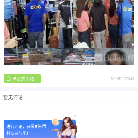
点赞这个帖子
帖子ID: 97343

暂无评论

#伯币
进行评论，获得
赶快参与吧！