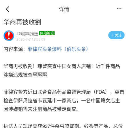
详情

华商再被收割
TG爆料推送
网站编辑
关注

2026-7-7 18:03:09
内容来源：
菲律宾头条爆料（伯乐头条）
华商再被收割！菲警突查中国女商人店铺！近千件商品
涉嫌违规被查🆘🆘🆘
菲律宾警方近日联合食品药品监督管理局（FDA），突击
检查伊萨贝拉省卡瓦延市一家商店，一名中国籍女店主
因涉嫌销售未注册商品被带走调查。
执法人员现场查获937件杀虫喷雾剂、蚊香等产品，总价