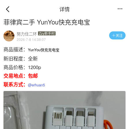
详情

菲律宾二手 YunYou快充充电宝
努力住二环
Zzy新手村
关注

2026-7-8 14:38:07
商品描述：
YunYou快充充电宝
新旧程度：全新
商品价格：1200p
交易地点：包邮
联系方式：
@erhuan5