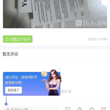
点赞这个帖子
帖子ID: 97358

暂无评论

#伯币
进行评论，获得
赶快参与吧！
我知道了
暂无评论, 快来抢沙发




说点什么吧...
